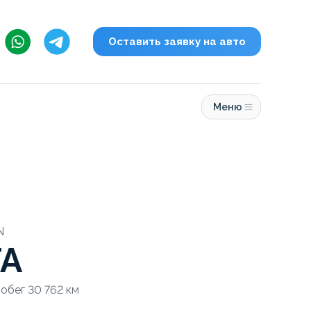
Оставить заявку на авто
Меню
N
TA
робег 30 762 км