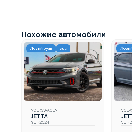
Похожие автомобили
Левый руль
usa
Левый
VOLKSWAGEN
VOLK
JETTA
JET
GLI • 2024
GLI •