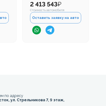
2 413 543
₽
2
Стоимость автомобиля
Ст
авто
Оставить заявку на авто
м по адресу
сток, ул. Стрельникова 7, 9 этаж,