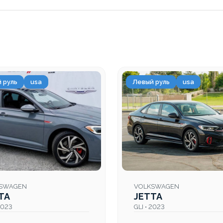
 руль
usa
Левый руль
usa
SWAGEN
VOLKSWAGEN
TA
JETTA
 2023
GLI • 2023