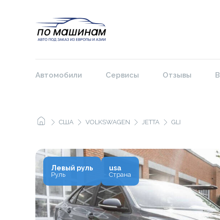
Автомобили
Сервисы
Отзывы
В
США
VOLKSWAGEN
JETTA
GLI
Левый руль
usa
Руль
Страна