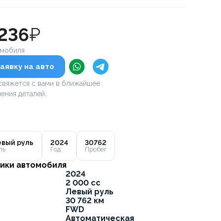
 236
₽
омобиля
аявку на авто
вяжется с вами в ближайшее
ения деталей.
вый руль
2024
30762
ль
Год
Пробег
ики автомобиля
2024
2 000 cc
Левый руль
30 762 км
FWD
Автоматическая