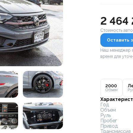
2 464
Стоимость авт
Оставить з
Наш менеджер с
время для уточн
2000
Ле
Объем
Ру
Характерист
Год
Объем
Руль
Пробег
Привод
Трансмиссия