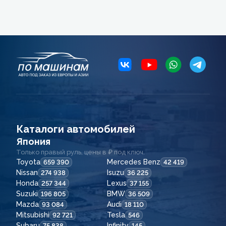
Каталоги автомобилей
Япония
Только правый руль, цены в ₽ под ключ.
Toyota
Mercedes Benz
659 390
42 419
Nissan
Isuzu
274 938
36 225
Honda
Lexus
257 344
37 155
Suzuki
BMW
196 805
36 509
Mazda
Audi
93 084
18 110
Mitsubishi
Tesla
92 721
546
Subaru
Infinity
75 838
145