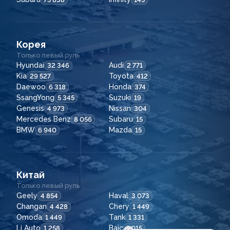
Корея
Только левый руль
Hyundai
Audi
32 346
2 771
Kia
Toyota
29 527
412
Daewoo
Honda
6 318
374
SsangYong
Suzuki
5 345
19
Genesis
Nissan
4 973
304
Mercedes Benz
Subaru
8 056
15
BMW
Mazda
6 940
15
Китай
Только левый руль
Geely
Haval
4 854
3 073
Changan
Chery
4 428
1 449
Omoda
Tank
1 449
1 331
Li Auto
Baic
1 258
1 015