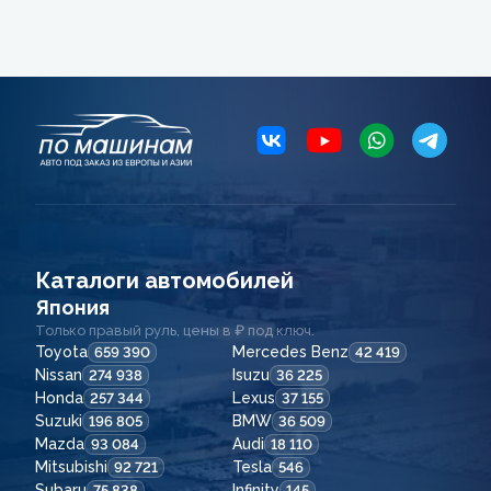
Каталоги автомобилей
Япония
Только правый руль, цены в ₽ под ключ.
Toyota
Mercedes Benz
659 390
42 419
Nissan
Isuzu
274 938
36 225
Honda
Lexus
257 344
37 155
Suzuki
BMW
196 805
36 509
Mazda
Audi
93 084
18 110
Mitsubishi
Tesla
92 721
546
Subaru
Infinity
75 838
145