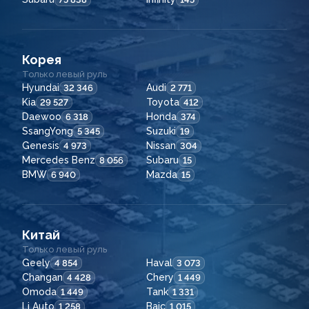
Корея
Только левый руль
Hyundai
Audi
32 346
2 771
Kia
Toyota
29 527
412
Daewoo
Honda
6 318
374
SsangYong
Suzuki
5 345
19
Genesis
Nissan
4 973
304
Mercedes Benz
Subaru
8 056
15
BMW
Mazda
6 940
15
Китай
Только левый руль
Geely
Haval
4 854
3 073
Changan
Chery
4 428
1 449
Omoda
Tank
1 449
1 331
Li Auto
Baic
1 258
1 015