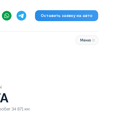
Оставить заявку на авто
Меню
N
TA
робег 34 871 км