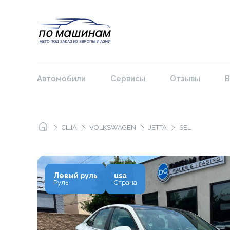
Автомобили
Сервисы
Отзывы
В
США
VOLKSWAGEN
JETTA
SEL
Левый руль
usa
Руль
Страна