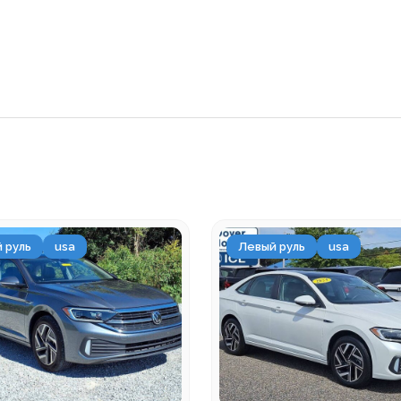
 руль
usa
Левый руль
usa