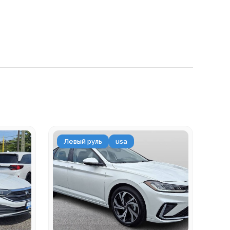
Левый руль
usa