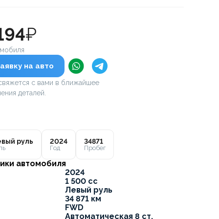
194
₽
омобиля
аявку на авто
вяжется с вами в ближайшее
ения деталей.
вый руль
2024
34871
ль
Год
Пробег
ики автомобиля
2024
1 500 cc
Левый руль
34 871 км
FWD
Автоматическая 8 ст.