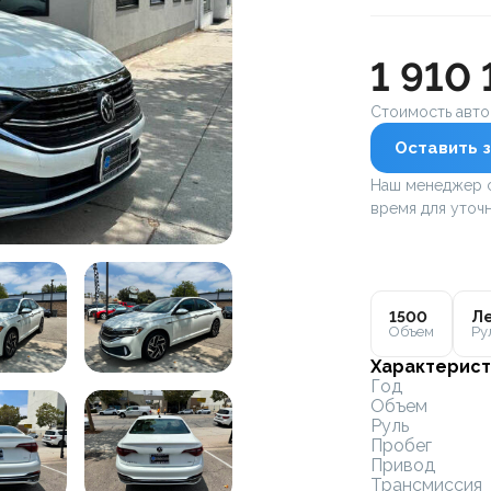
1 910 
Стоимость авт
Оставить з
Наш менеджер с
время для уточн
1500
Ле
Объем
Ру
Характерист
Год
Объем
Руль
Пробег
Привод
Трансмиссия