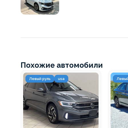
Похожие автомобили
Левый руль
usa
Левый