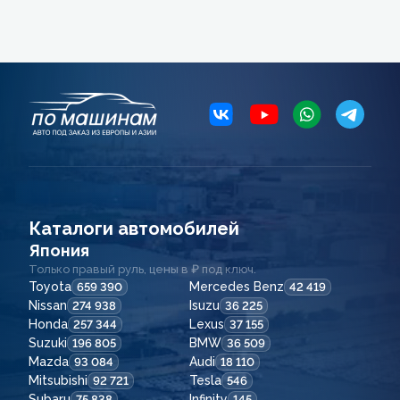
Каталоги автомобилей
Япония
Только правый руль, цены в ₽ под ключ.
Toyota
Mercedes Benz
659 390
42 419
Nissan
Isuzu
274 938
36 225
Honda
Lexus
257 344
37 155
Suzuki
BMW
196 805
36 509
Mazda
Audi
93 084
18 110
Mitsubishi
Tesla
92 721
546
Subaru
Infinity
75 838
145