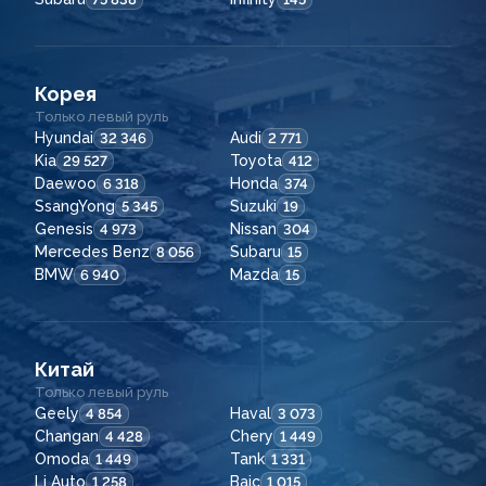
Корея
Только левый руль
Hyundai
Audi
32 346
2 771
Kia
Toyota
29 527
412
Daewoo
Honda
6 318
374
SsangYong
Suzuki
5 345
19
Genesis
Nissan
4 973
304
Mercedes Benz
Subaru
8 056
15
BMW
Mazda
6 940
15
Китай
Только левый руль
Geely
Haval
4 854
3 073
Changan
Chery
4 428
1 449
Omoda
Tank
1 449
1 331
Li Auto
Baic
1 258
1 015