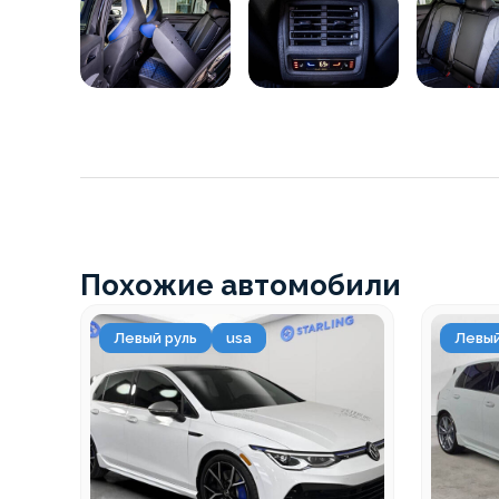
Похожие автомобили
Левый руль
usa
Левый