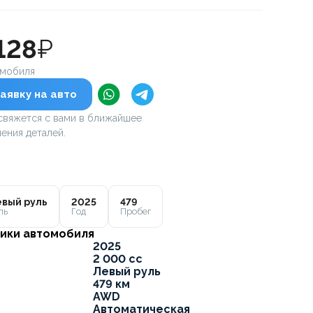
128
₽
омобиля
аявку на авто
вяжется с вами в ближайшее
ения деталей.
вый руль
2025
479
ль
Год
Пробег
ики автомобиля
2025
2 000 cc
Левый руль
479 км
AWD
Автоматическая