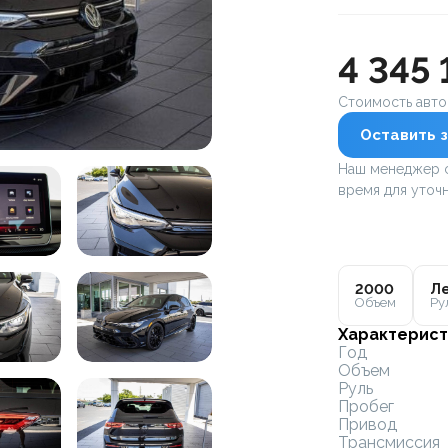
4 345 
Стоимость авт
Оставить з
Наш менеджер с
время для уточн
2000
Ле
Объем
Ру
Характерист
Год
Объем
Руль
Пробег
Привод
Трансмиссия