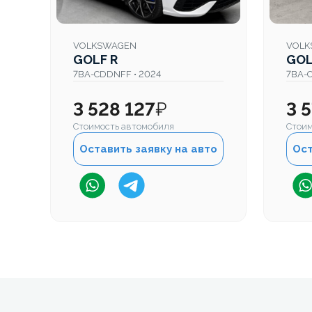
VOLKSWAGEN
VOLK
GOLF R
GOL
7BA-CDDNFF • 2024
7BA-
3 528 127
₽
3 
Стоимость автомобиля
Стоим
Оставить заявку на авто
Ост