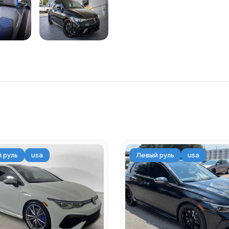
 руль
usa
Левый руль
usa