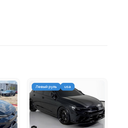
Левый руль
usa