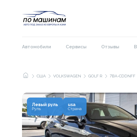
Автомобили
Сервисы
Отзывы
В
США
VOLKSWAGEN
GOLF R
7BA-CDDNFF
Левый руль
usa
Руль
Страна