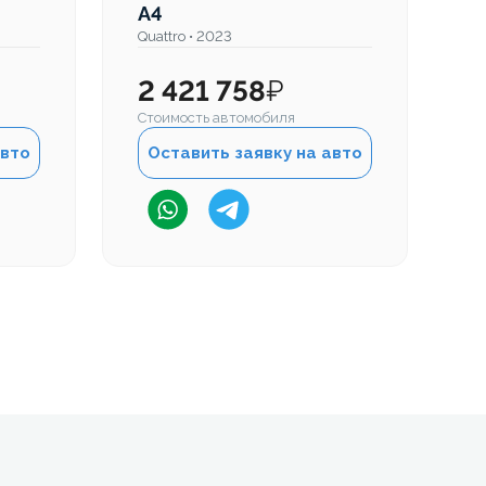
A4
A
Quattro • 2023
Qu
2 421 758
₽
2
Стоимость автомобиля
Ст
авто
Оставить заявку на авто