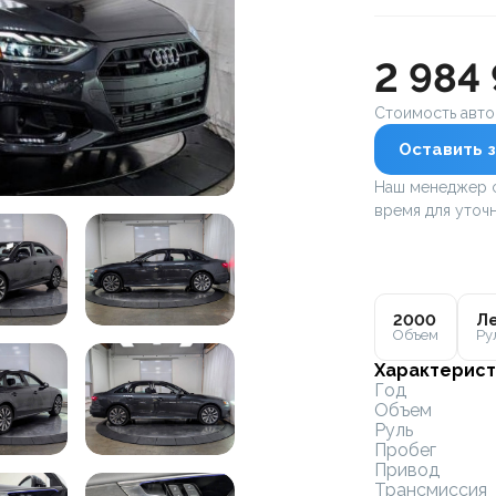
2 984
Стоимость авт
Оставить з
Наш менеджер с
время для уточн
2000
Ле
Объем
Ру
Характерист
Год
Объем
Руль
Пробег
Привод
Трансмиссия