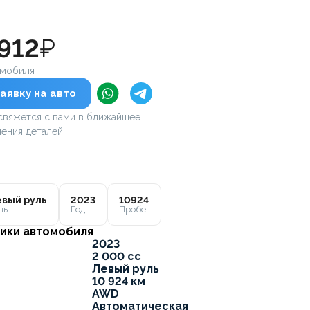
 912
₽
омобиля
аявку на авто
вяжется с вами в ближайшее
ения деталей.
вый руль
2023
10924
ль
Год
Пробег
ики автомобиля
2023
2 000 cc
Левый руль
10 924 км
AWD
Автоматическая