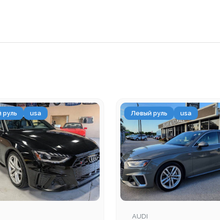
 руль
usa
Левый руль
usa
AUDI