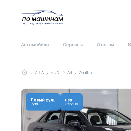
Автомобили
Сервисы
Отзывы
В
США
AUDI
A4
Quattro
Левый руль
usa
Руль
Страна