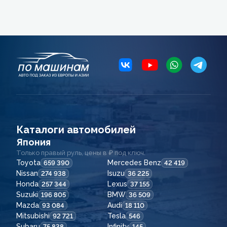
Каталоги автомобилей
Япония
Только правый руль, цены в ₽ под ключ.
Toyota
Mercedes Benz
659 390
42 419
Nissan
Isuzu
274 938
36 225
Honda
Lexus
257 344
37 155
Suzuki
BMW
196 805
36 509
Mazda
Audi
93 084
18 110
Mitsubishi
Tesla
92 721
546
Subaru
Infinity
75 838
145