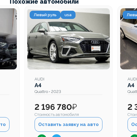
Похожие автомобили
Левый руль
usa
Левы
AUDI
AUD
A4
A4
Quattro • 2023
Quatt
2 196 780
₽
2 
Стоимость автомобиля
Стои
вто
Оставить заявку на авто
Ос