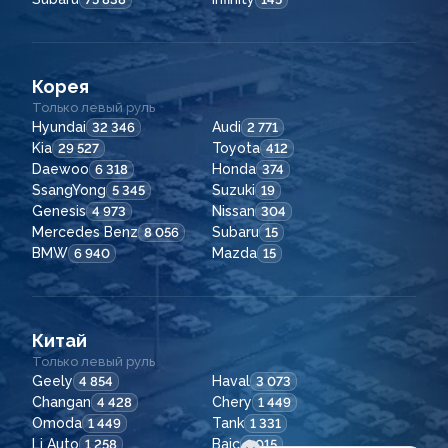
Корея
Только левый руль
Hyundai
Audi
32 346
2 771
Kia
Toyota
29 527
412
Daewoo
Honda
6 318
374
SsangYong
Suzuki
5 345
19
Genesis
Nissan
4 973
304
Mercedes Benz
Subaru
8 056
15
BMW
Mazda
6 940
15
Китай
Только левый руль
Geely
Haval
4 854
3 073
Changan
Chery
4 428
1 449
Omoda
Tank
1 449
1 331
Li Auto
Baic
1 258
1 015