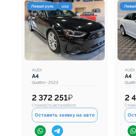
Левый руль
usa
Левый
AUDI
AUDI
A4
A4
Quattro • 2023
Quatt
2 372 251
₽
2 
Стоимость автомобиля
Стоим
Оставить заявку на авто
Ост