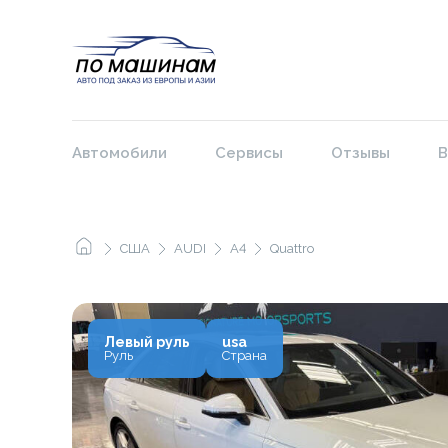
Автомобили
Сервисы
Отзывы
В
США
AUDI
A4
Quattro
Левый руль
usa
Руль
Страна