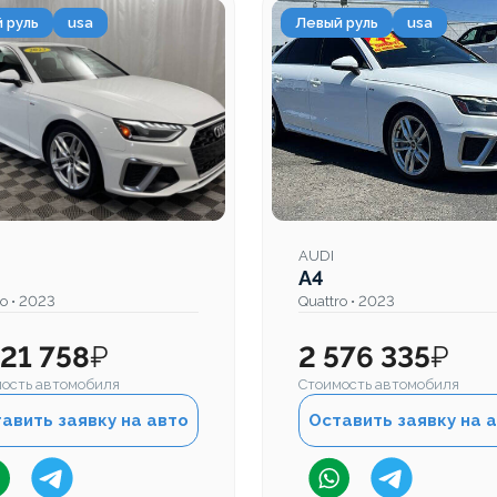
 руль
usa
Левый руль
usa
AUDI
A4
ro • 2023
Quattro • 2023
421 758
₽
2 576 335
₽
ость автомобиля
Стоимость автомобиля
авить заявку на авто
Оставить заявку на 