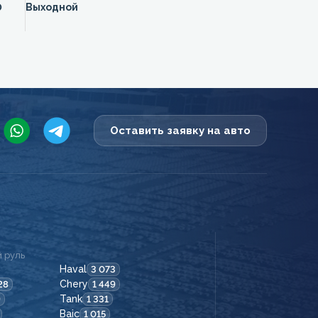
0
Выходной
Оставить заявку на авто
 руль
Haval
3 073
Chery
28
1 449
Tank
9
1 331
Baic
1 015