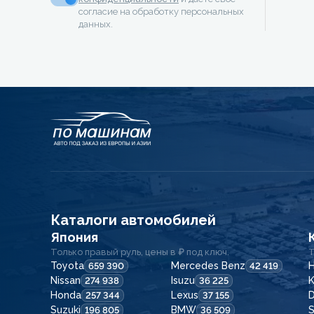
согласие на обработку персональных
данных.
Каталоги автомобилей
Япония
Только правый руль, цены в ₽ под ключ.
Т
Toyota
Mercedes Benz
H
659 390
42 419
Nissan
Isuzu
K
274 938
36 225
Honda
Lexus
257 344
37 155
Suzuki
BMW
196 805
36 509