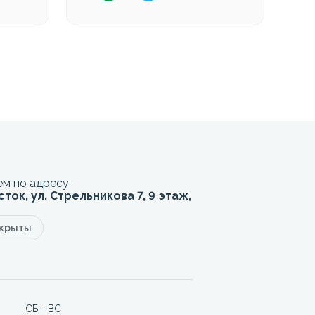
м по адресу
сток, ул. Стрельникова 7, 9 этаж,
акрыты
СБ - ВС