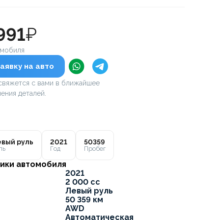
991
₽
омобиля
аявку на авто
вяжется с вами в ближайшее
ения деталей.
вый руль
2021
50359
ль
Год
Пробег
ики автомобиля
2021
2 000 cc
Левый руль
50 359 км
AWD
Автоматическая