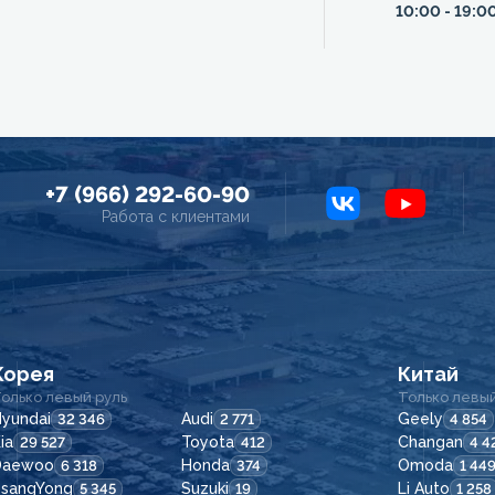
10:00 - 19:0
+7 (966) 292-60-90
Работа с клиентами
Корея
Китай
олько левый руль
Только левый
yundai
Audi
Geely
32 346
2 771
4 854
ia
Toyota
Changan
29 527
412
4 4
Daewoo
Honda
Omoda
6 318
374
1 44
SsangYong
Suzuki
Li Auto
5 345
19
1 258