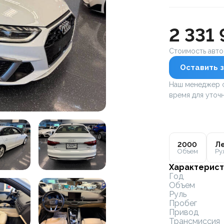
2 331 
Стоимость авт
Оставить з
Наш менеджер с
время для уточн
2000
Ле
Объем
Ру
Характерист
Год
Объем
Руль
Пробег
Привод
Трансмиссия