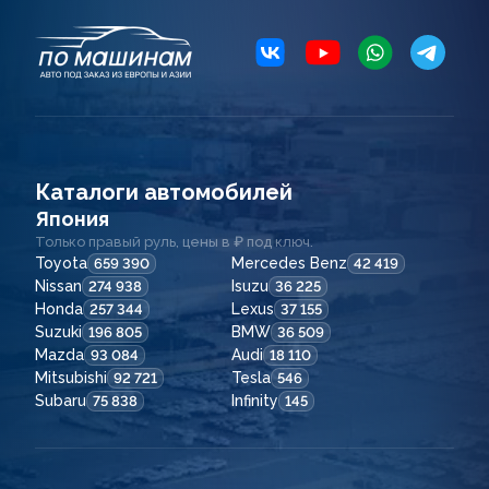
Каталоги автомобилей
Япония
Только правый руль, цены в ₽ под ключ.
Toyota
Mercedes Benz
659 390
42 419
Nissan
Isuzu
274 938
36 225
Honda
Lexus
257 344
37 155
Suzuki
BMW
196 805
36 509
Mazda
Audi
93 084
18 110
Mitsubishi
Tesla
92 721
546
Subaru
Infinity
75 838
145