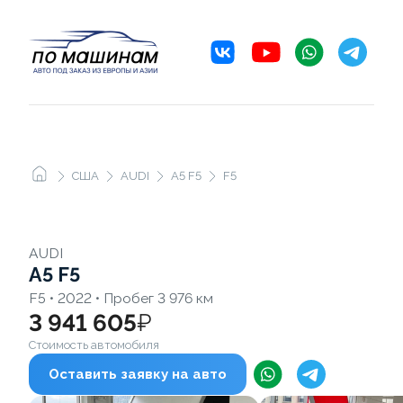
США
AUDI
A5 F5
F5
AUDI
A5 F5
F5 • 2022 • Пробег 3 976 км
3 941 605
₽
Стоимость автомобиля
Оставить заявку на авто