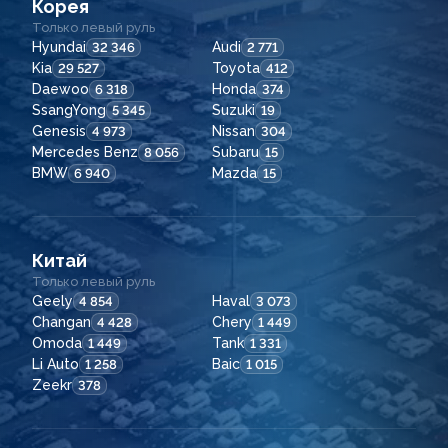
Корея
Только левый руль
Hyundai
Audi
32 346
2 771
Kia
Toyota
29 527
412
Daewoo
Honda
6 318
374
SsangYong
Suzuki
5 345
19
Genesis
Nissan
4 973
304
Mercedes Benz
Subaru
8 056
15
BMW
Mazda
6 940
15
Китай
Только левый руль
Geely
Haval
4 854
3 073
Changan
Chery
4 428
1 449
Omoda
Tank
1 449
1 331
Li Auto
Baic
1 258
1 015
Zeekr
378