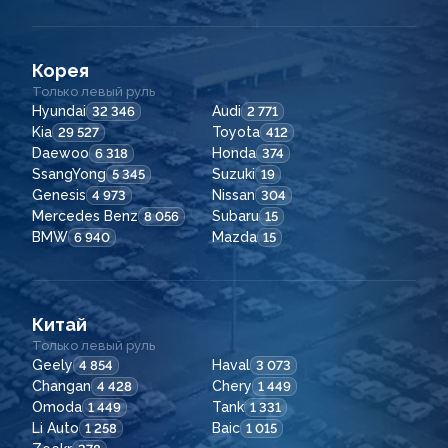
Корея
Только левый руль
Hyundai
Audi
32 346
2 771
Kia
Toyota
29 527
412
Daewoo
Honda
6 318
374
SsangYong
Suzuki
5 345
19
Genesis
Nissan
4 973
304
Mercedes Benz
Subaru
8 056
15
BMW
Mazda
6 940
15
Китай
Только левый руль
Geely
Haval
4 854
3 073
Changan
Chery
4 428
1 449
Omoda
Tank
1 449
1 331
Li Auto
Baic
1 258
1 015