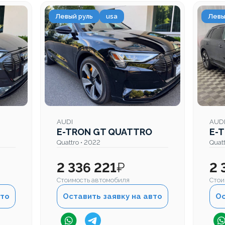
Левый руль
usa
Левы
AUDI
AUD
E-TRON GT QUATTRO
E-
Quattro • 2022
Quat
2 336 221
₽
2 
Стоимость автомобиля
Стои
вто
Оставить заявку на авто
Ос