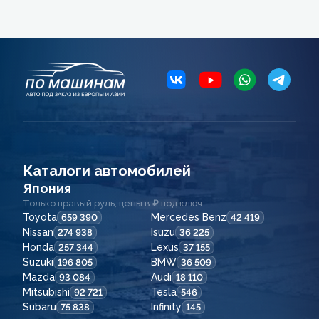
Каталоги автомобилей
Япония
Только правый руль, цены в ₽ под ключ.
Toyota
Mercedes Benz
659 390
42 419
Nissan
Isuzu
274 938
36 225
Honda
Lexus
257 344
37 155
Suzuki
BMW
196 805
36 509
Mazda
Audi
93 084
18 110
Mitsubishi
Tesla
92 721
546
Subaru
Infinity
75 838
145