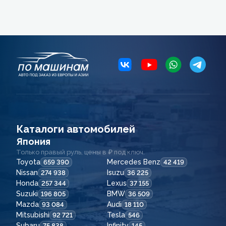
Каталоги автомобилей
Япония
Только правый руль, цены в ₽ под ключ.
Toyota
Mercedes Benz
659 390
42 419
Nissan
Isuzu
274 938
36 225
Honda
Lexus
257 344
37 155
Suzuki
BMW
196 805
36 509
Mazda
Audi
93 084
18 110
Mitsubishi
Tesla
92 721
546
Subaru
Infinity
75 838
145