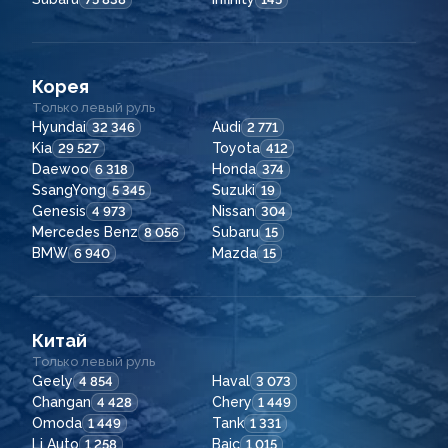
Корея
Только левый руль
Hyundai
Audi
32 346
2 771
Kia
Toyota
29 527
412
Daewoo
Honda
6 318
374
SsangYong
Suzuki
5 345
19
Genesis
Nissan
4 973
304
Mercedes Benz
Subaru
8 056
15
BMW
Mazda
6 940
15
Китай
Только левый руль
Geely
Haval
4 854
3 073
Changan
Chery
4 428
1 449
Omoda
Tank
1 449
1 331
Li Auto
Baic
1 258
1 015