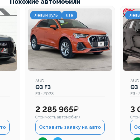
Похожие автомобили
Левый руль
usa
Левы
AUDI
AUD
Q3 F3
Q3 
F3 • 2023
F3 •
2 285 965
₽
3 
Стоимость автомобиля
Стои
вто
Оставить заявку на авто
Ос