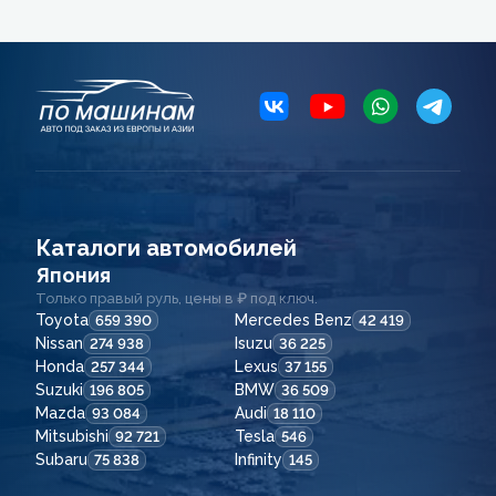
Каталоги автомобилей
Япония
Только правый руль, цены в ₽ под ключ.
Toyota
Mercedes Benz
659 390
42 419
Nissan
Isuzu
274 938
36 225
Honda
Lexus
257 344
37 155
Suzuki
BMW
196 805
36 509
Mazda
Audi
93 084
18 110
Mitsubishi
Tesla
92 721
546
Subaru
Infinity
75 838
145