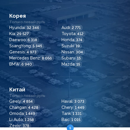
Корея
Только левый руль
Hyundai
Audi
32 346
2 771
Kia
Toyota
29 527
412
Daewoo
Honda
6 318
374
SsangYong
Suzuki
5 345
19
Genesis
Nissan
4 973
304
Mercedes Benz
Subaru
8 056
15
BMW
Mazda
6 940
15
Китай
Только левый руль
Geely
Haval
4 854
3 073
Changan
Chery
4 428
1 449
Omoda
Tank
1 449
1 331
Li Auto
Baic
1 258
1 015
Zeekr
378
5