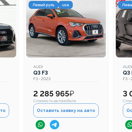
Левый руль
usa
Левы
AUDI
AUD
Q3 F3
Q3 
F3 • 2023
F3 •
2 285 965
₽
3 
Стоимость автомобиля
Стои
вто
Оставить заявку на авто
Ос