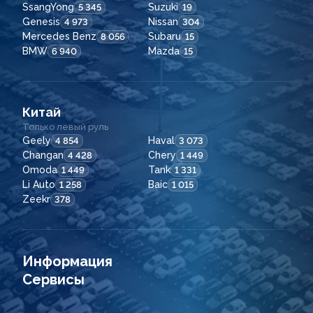
SsangYong
Suzuki
5 345
19
Genesis
Nissan
4 973
304
Mercedes Benz
Subaru
8 056
15
BMW
Mazda
6 940
15
Китай
Только левый руль
Geely
Haval
4 854
3 073
Changan
Chery
4 428
1 449
Omoda
Tank
1 449
1 331
Li Auto
Baic
1 258
1 015
Zeekr
378
Информация
Сервисы