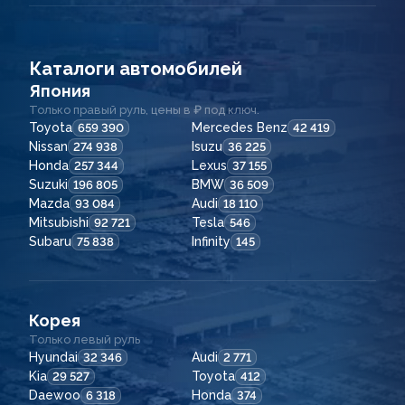
Каталоги автомобилей
Япония
Только правый руль, цены в ₽ под ключ.
Toyota
Mercedes Benz
659 390
42 419
Nissan
Isuzu
274 938
36 225
Honda
Lexus
257 344
37 155
Suzuki
BMW
196 805
36 509
Mazda
Audi
93 084
18 110
Mitsubishi
Tesla
92 721
546
Subaru
Infinity
75 838
145
Корея
Только левый руль
Hyundai
Audi
32 346
2 771
Kia
Toyota
29 527
412
Daewoo
Honda
6 318
374