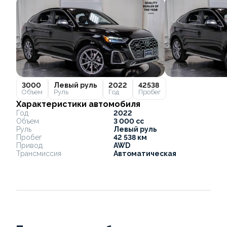
3000
Левый руль
2022
42538
Объем
Руль
Год
Пробег
Характеристики автомобиля
Год
2022
Объем
3 000 cc
Руль
Левый руль
Пробег
42 538 км
Привод
AWD
Трансмиссия
Автоматическая