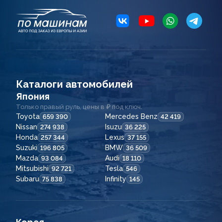
Каталоги автомобилей
Япония
Только правый руль, цены в ₽ под ключ.
Toyota
Mercedes Benz
659 390
42 419
Nissan
Isuzu
274 938
36 225
Honda
Lexus
257 344
37 155
Suzuki
BMW
196 805
36 509
Mazda
Audi
93 084
18 110
Mitsubishi
Tesla
92 721
546
Subaru
Infinity
75 838
145