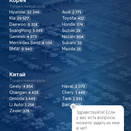
Корея
Только левый руль
Hyundai
Audi
32 346
2 771
Kia
Toyota
29 527
412
Daewoo
Honda
6 318
374
SsangYong
Suzuki
5 345
19
Genesis
Nissan
4 973
304
Mercedes Benz
Subaru
8 056
15
BMW
Mazda
6 940
15
Китай
Только левый руль
Geely
Haval
4 854
3 073
Changan
Chery
4 428
1 449
Omoda
Tank
1 449
1 331
Li Auto
Baic
1 258
1 015
Zeekr
378
Здравствуйте! Если

у вас есть вопросы,

можете задать их мне

в чат!