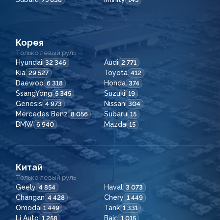
Корея
Только левый руль
Hyundai
Audi
32 346
2 771
Kia
Toyota
29 527
412
Daewoo
Honda
6 318
374
SsangYong
Suzuki
5 345
19
Genesis
Nissan
4 973
304
Mercedes Benz
Subaru
8 056
15
BMW
Mazda
6 940
15
Китай
Только левый руль
Geely
Haval
4 854
3 073
Changan
Chery
4 428
1 449
Omoda
Tank
1 449
1 331
Li Auto
Baic
1 258
1 015