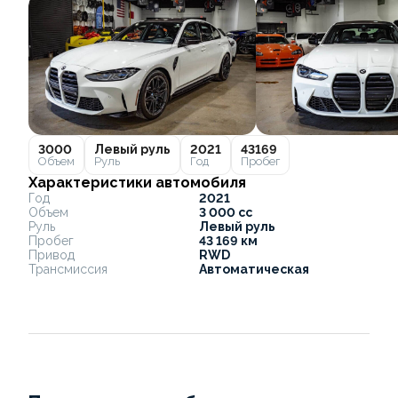
3000
Левый руль
2021
43169
Объем
Руль
Год
Пробег
Характеристики автомобиля
Год
2021
Объем
3 000 cc
Руль
Левый руль
Пробег
43 169 км
Привод
RWD
Трансмиссия
Автоматическая