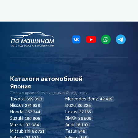
Каталоги автомобилей
Япония
Только правый руль, цены в ₽ под ключ.
Toyota
Mercedes Benz
659 390
42 419
Nissan
Isuzu
274 938
36 225
Honda
Lexus
257 344
37 155
Suzuki
BMW
196 805
36 509
Mazda
Audi
93 084
18 110
Mitsubishi
Tesla
92 721
546
Subaru
Infinity
75 838
145