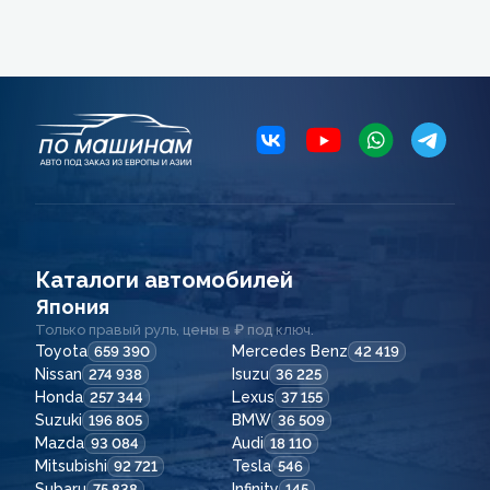
Каталоги автомобилей
Япония
Только правый руль, цены в ₽ под ключ.
Toyota
Mercedes Benz
659 390
42 419
Nissan
Isuzu
274 938
36 225
Honda
Lexus
257 344
37 155
Suzuki
BMW
196 805
36 509
Mazda
Audi
93 084
18 110
Mitsubishi
Tesla
92 721
546
Subaru
Infinity
75 838
145