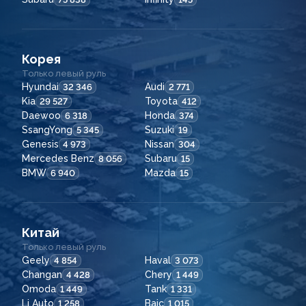
Корея
Только левый руль
Hyundai
Audi
32 346
2 771
Kia
Toyota
29 527
412
Daewoo
Honda
6 318
374
SsangYong
Suzuki
5 345
19
Genesis
Nissan
4 973
304
Mercedes Benz
Subaru
8 056
15
BMW
Mazda
6 940
15
Китай
Только левый руль
Geely
Haval
4 854
3 073
Changan
Chery
4 428
1 449
Omoda
Tank
1 449
1 331
Li Auto
Baic
1 258
1 015