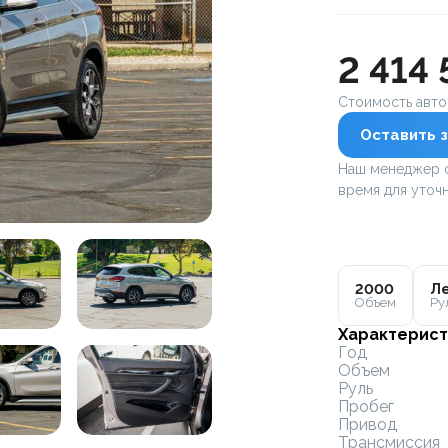
2 414 
Стоимость авт
Оставить з
Наш менеджер с
время для уточн
2000
Ле
Объем
Ру
Характерист
Год
Объем
Руль
Пробег
Привод
Трансмиссия