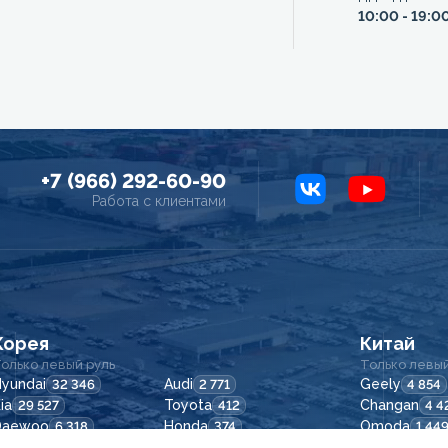
10:00 - 19:0
+7 (966) 292-60-90
Работа с клиентами
Корея
Китай
олько левый руль
Только левый
yundai
Audi
Geely
32 346
2 771
4 854
ia
Toyota
Changan
29 527
412
4 4
Daewoo
Honda
Omoda
6 318
374
1 44
SsangYong
Suzuki
Li Auto
5 345
19
1 258