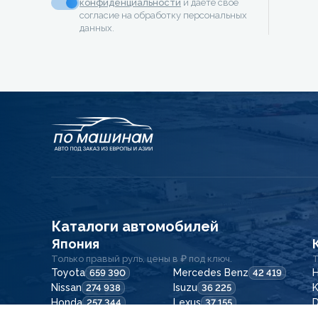
конфиденциальности
и даёте своё
согласие на обработку персональных
данных.
Каталоги автомобилей
Япония
Только правый руль, цены в ₽ под ключ.
Т
Toyota
Mercedes Benz
H
659 390
42 419
Nissan
Isuzu
K
274 938
36 225
Honda
Lexus
257 344
37 155
Suzuki
BMW
196 805
36 509