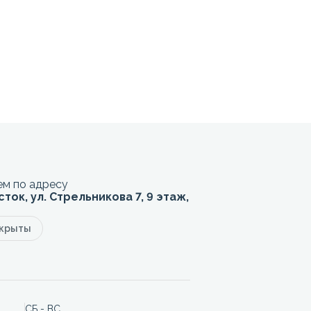
м по адресу
сток, ул. Стрельникова 7, 9 этаж,
акрыты
СБ - ВС