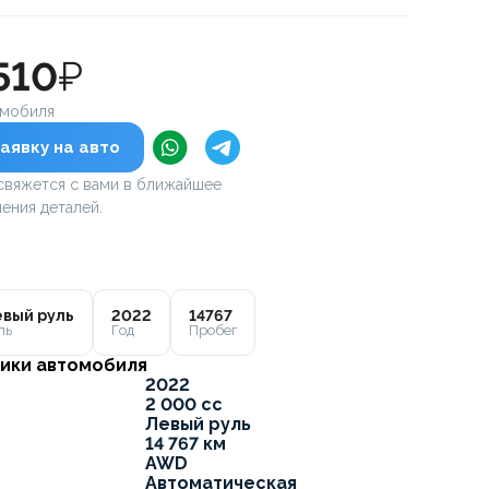
510
₽
омобиля
аявку на авто
вяжется с вами в ближайшее
ения деталей.
вый руль
2022
14767
ль
Год
Пробег
ики автомобиля
2022
2 000 cc
Левый руль
14 767 км
AWD
Автоматическая