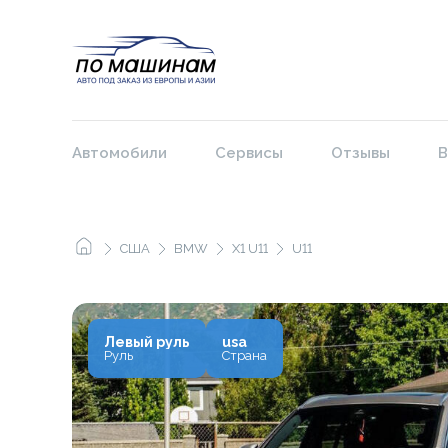
Автомобили
Сервисы
Отзывы
В
США
BMW
X1 U11
U11
Левый руль
usa
Руль
Страна