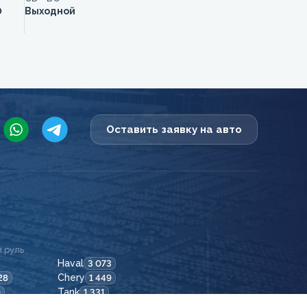
0
Выходной
Оставить заявку на авто
 руль
Haval
3 073
Chery
28
1 449
Tank
9
1 331
Baic
1 015