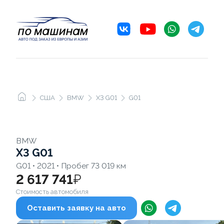
США
BMW
X3 G01
G01
BMW
X3 G01
G01 • 2021 • Пробег 73 019 км
2 617 741
₽
Стоимость автомобиля
Оставить заявку на авто