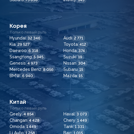
Корея
Только левый руль
Hyundai
Audi
32 346
2 771
Kia
Toyota
29 527
412
Daewoo
Honda
6 318
374
SsangYong
Suzuki
5 345
19
Genesis
Nissan
4 973
304
Mercedes Benz
Subaru
8 056
15
BMW
Mazda
6 940
15
Китай
Только левый руль
Geely
Haval
4 854
3 073
Changan
Chery
4 428
1 449
Omoda
Tank
1 449
1 331
Li Auto
Baic
1 258
1 015