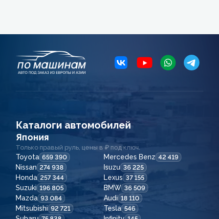
Каталоги автомобилей
Япония
Только правый руль, цены в ₽ под ключ.
Toyota
Mercedes Benz
659 390
42 419
Nissan
Isuzu
274 938
36 225
Honda
Lexus
257 344
37 155
Suzuki
BMW
196 805
36 509
Mazda
Audi
93 084
18 110
Mitsubishi
Tesla
92 721
546
Subaru
Infinity
75 838
145