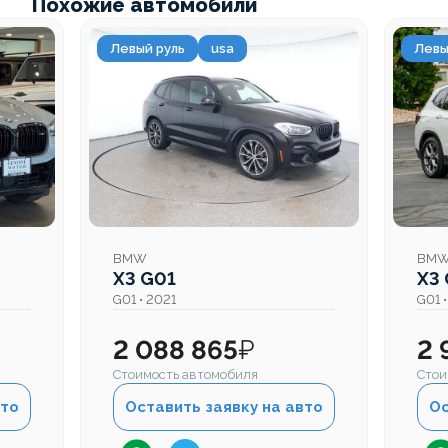
Похожие автомобили
Левый руль
usa
Левы
BMW
BM
X3 G01
X3
G01 • 2021
G01 
2 088 865
₽
2 
Стоимость автомобиля
Стои
вто
Оставить заявку на авто
Ос