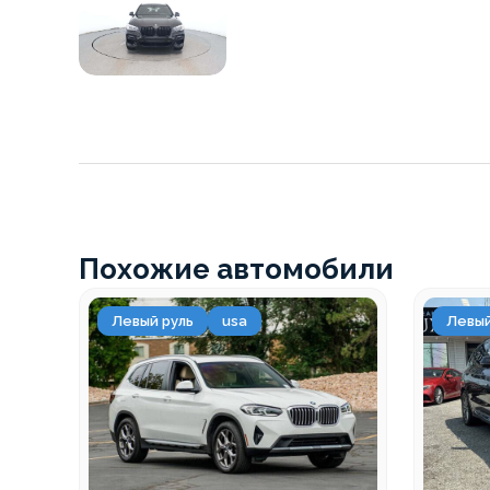
Похожие автомобили
Левый руль
usa
Левый