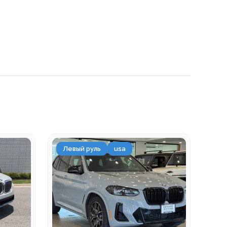
Левый руль
usa