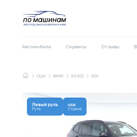
Автомобили
Сервисы
Отзывы
В
США
BMW
X3 G01
G01
Левый руль
usa
Руль
Страна