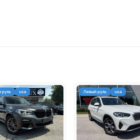
 руль
usa
Левый руль
usa