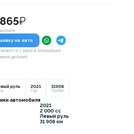
 865
₽
омобиля
аявку на авто
вяжется с вами в ближайшее
ения деталей.
вый руль
2021
31908
ль
Год
Пробег
ики автомобиля
2021
2 000 cc
Левый руль
31 908 км