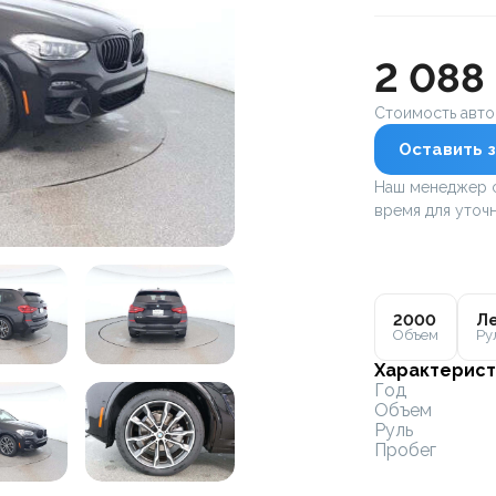
2 088
Стоимость авт
Оставить з
Наш менеджер с
время для уточн
2000
Ле
Объем
Ру
Характерист
Год
Объем
Руль
Пробег