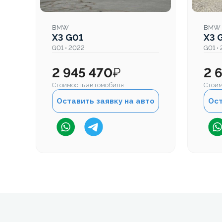
BMW
BMW
X3 G01
X3 
G01 • 2022
G01 •
2 945 470
₽
2 
Стоимость автомобиля
Стоим
Оставить заявку на авто
Ост