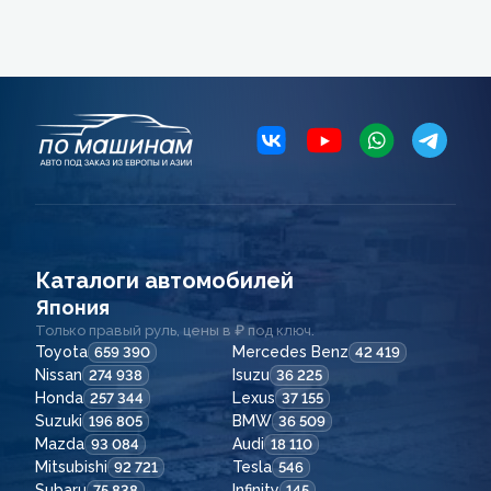
Каталоги автомобилей
Япония
Только правый руль, цены в ₽ под ключ.
Toyota
Mercedes Benz
659 390
42 419
Nissan
Isuzu
274 938
36 225
Honda
Lexus
257 344
37 155
Suzuki
BMW
196 805
36 509
Mazda
Audi
93 084
18 110
Mitsubishi
Tesla
92 721
546
Subaru
Infinity
75 838
145