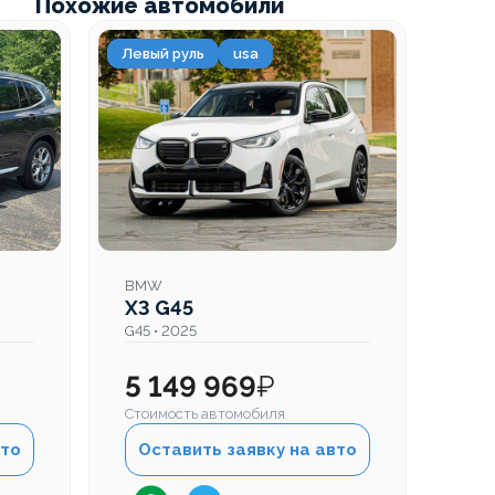
Похожие автомобили
Левый руль
usa
BMW
X3 G45
G45 • 2025
5 149 969
₽
Стоимость автомобиля
вто
Оставить заявку на авто