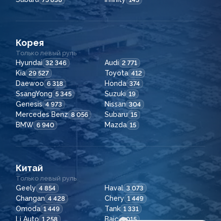
Корея
Только левый руль
Hyundai
Audi
32 346
2 771
Kia
Toyota
29 527
412
Daewoo
Honda
6 318
374
SsangYong
Suzuki
5 345
19
Genesis
Nissan
4 973
304
Mercedes Benz
Subaru
8 056
15
BMW
Mazda
6 940
15
Китай
Только левый руль
Geely
Haval
4 854
3 073
Changan
Chery
4 428
1 449
Omoda
Tank
1 449
1 331
Li Auto
Baic
1 258
1 015