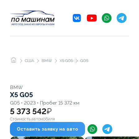
США
BMW
X5 G05
G05
BMW
X5 G05
G05 • 2023 • Пробег 15 372 км
5 373 542
₽
Стоимость автомобиля
Оставить заявку на авто