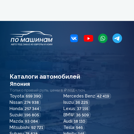
Каталоги автомобилей
Япония
Только правый руль, цены в ₽ под ключ.
Toyota
Mercedes Benz
659 390
42 419
Nissan
Isuzu
274 938
36 225
Honda
Lexus
257 344
37 155
Suzuki
BMW
196 805
36 509
Mazda
Audi
93 084
18 110
Mitsubishi
Tesla
92 721
546
Subaru
Infinity
75 838
145