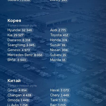
Корея
Только левый руль
Hyundai
Audi
32 346
2 771
Kia
Toyota
29 527
412
Daewoo
Honda
6 318
374
SsangYong
Suzuki
5 345
19
Genesis
Nissan
4 973
304
Mercedes Benz
Subaru
8 056
15
BMW
Mazda
6 940
15
Китай
Только левый руль
Geely
Haval
4 854
3 073
Changan
Chery
4 428
1 449
Omoda
Tank
1 449
1 331
Li Auto
Baic
1 258
1 015