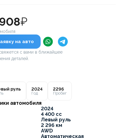
 908
₽
омобиля
аявку на авто
вяжется с вами в ближайшее
ения деталей.
вый руль
2024
2296
ль
Год
Пробег
ики автомобиля
2024
4 400 cc
Левый руль
2 296 км
AWD
Автоматическая