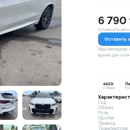
6 790
Стоимость авт
Оставить з
Наш менеджер с
время для уточн
4400
Ле
Объем
Ру
Характерист
Год
Объем
Руль
Пробег
Привод
Трансмиссия