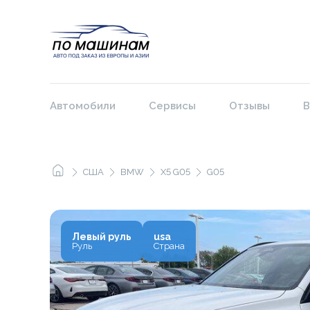
Автомобили
Сервисы
Отзывы
В
США
BMW
X5 G05
G05
Левый руль
usa
Руль
Страна