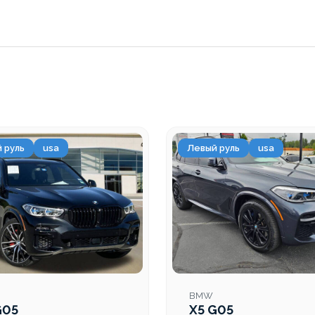
 руль
usa
Левый руль
usa
BMW
G05
X5 G05