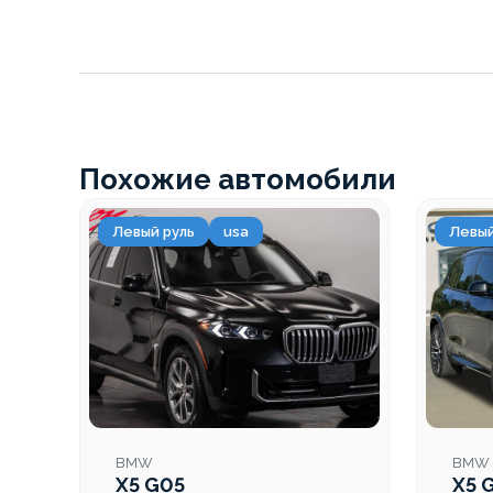
Похожие автомобили
Левый руль
usa
Левый
BMW
BMW
X5 G05
X5 