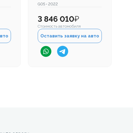
G05 • 2022
G0
3 846 010
₽
4
Стоимость автомобиля
Ст
авто
Оставить заявку на авто