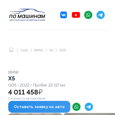
США
BMW
X5
G05
BMW
X5
G05 • 2022 • Пробег 22 117 км
4 011 458
₽
Стоимость автомобиля
Оставить заявку на авто