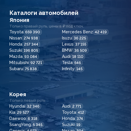
Каталоги автомобилей
Япония
Только правый руль, цены в ₽ под ключ.
Toyota
Mercedes Benz
659 390
42 419
Nissan
Isuzu
274 938
36 225
Honda
Lexus
257 344
37 155
Suzuki
BMW
196 805
36 509
Mazda
Audi
93 084
18 110
Mitsubishi
Tesla
92 721
546
Subaru
Infinity
75 838
145
Корея
Только левый руль
Hyundai
Audi
32 346
2 771
Kia
Toyota
29 527
412
Daewoo
Honda
6 318
374
SsangYong
Suzuki
5 345
19
Genesis
Nissan
4 973
304