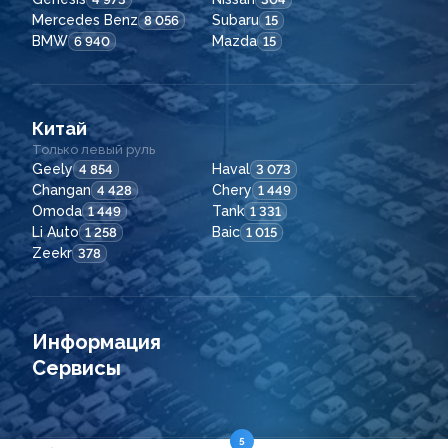
Mercedes Benz
Subaru
8 056
15
BMW
Mazda
6 940
15
Китай
Только левый руль
Geely
Haval
4 854
3 073
Changan
Chery
4 428
1 449
Omoda
Tank
1 449
1 331
Li Auto
Baic
1 258
1 015
Zeekr
378
Информация
Сервисы
5