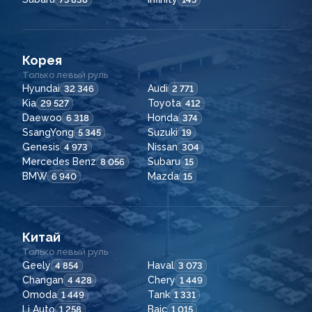
Корея
Только левый руль
Hyundai
Audi
32 346
2 771
Kia
Toyota
29 527
412
Daewoo
Honda
6 318
374
SsangYong
Suzuki
5 345
19
Genesis
Nissan
4 973
304
Mercedes Benz
Subaru
8 056
15
BMW
Mazda
6 940
15
Китай
Только левый руль
Geely
Haval
4 854
3 073
Changan
Chery
4 428
1 449
Omoda
Tank
1 449
1 331
Li Auto
Baic
1 258
1 015