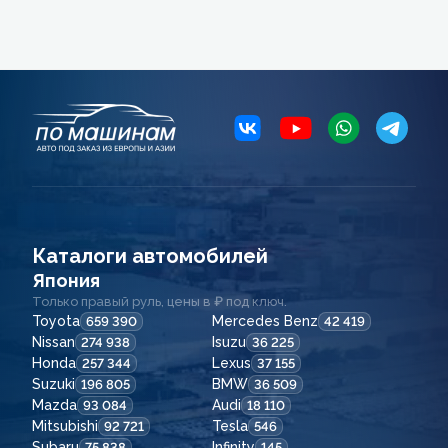
Каталоги автомобилей
Япония
Только правый руль, цены в ₽ под ключ.
Toyota
Mercedes Benz
659 390
42 419
Nissan
Isuzu
274 938
36 225
Honda
Lexus
257 344
37 155
Suzuki
BMW
196 805
36 509
Mazda
Audi
93 084
18 110
Mitsubishi
Tesla
92 721
546
Subaru
Infinity
75 838
145