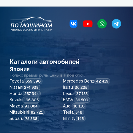
Каталоги автомобилей
Япония
Только правый руль, цены в ₽ под ключ.
Toyota
Mercedes Benz
659 390
42 419
Nissan
Isuzu
274 938
36 225
Honda
Lexus
257 344
37 155
Suzuki
BMW
196 805
36 509
Mazda
Audi
93 084
18 110
Mitsubishi
Tesla
92 721
546
Subaru
Infinity
75 838
145