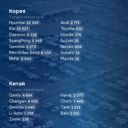
Корея
Только левый руль
Hyundai
Audi
32 346
2 771
Kia
Toyota
29 527
412
Daewoo
Honda
6 318
374
SsangYong
Suzuki
5 345
19
Genesis
Nissan
4 973
304
Mercedes Benz
Subaru
8 056
15
BMW
Mazda
6 940
15
Китай
Только левый руль
Geely
Haval
4 854
3 073
Changan
Chery
4 428
1 449
Omoda
Tank
1 449
1 331
Li Auto
Baic
1 258
1 015
Zeekr
378