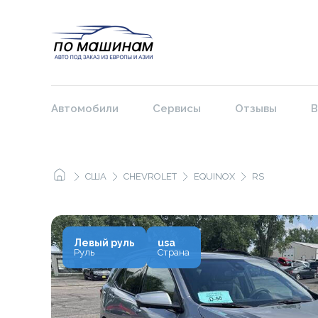
Автомобили
Сервисы
Отзывы
В
США
CHEVROLET
EQUINOX
RS
Левый руль
usa
Руль
Страна