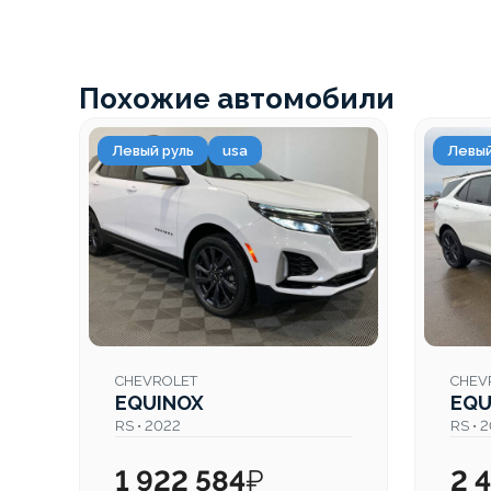
Похожие автомобили
Левый руль
usa
Левый
CHEVROLET
CHEV
EQUINOX
EQU
RS • 2022
RS • 
1 922 584
₽
2 