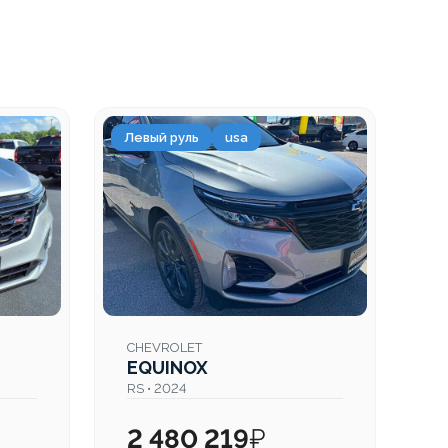
Левый руль
usa
Ле
CHEVROLET
C
EQUINOX
E
RS • 2024
RS
2 480 219
₽
2