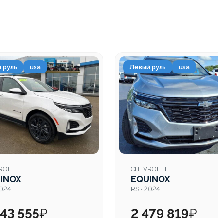
 руль
usa
Левый руль
usa
ROLET
CHEVROLET
INOX
EQUINOX
2024
RS • 2024
443 555
₽
2 479 819
₽