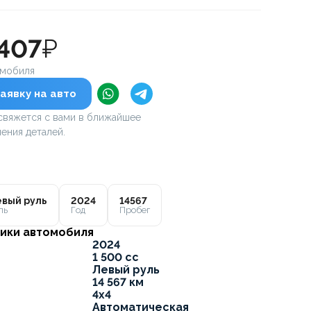
 407
₽
омобиля
аявку на авто
вяжется с вами в ближайшее
ения деталей.
вый руль
2024
14567
ль
Год
Пробег
ики автомобиля
2024
1 500 cc
Левый руль
14 567 км
4x4
Автоматическая