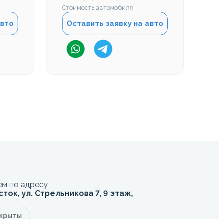
Стоимость автомобиля
Ст
авто
Оставить заявку на авто
м по адресу
сток, ул. Стрельникова 7, 9 этаж,
акрыты