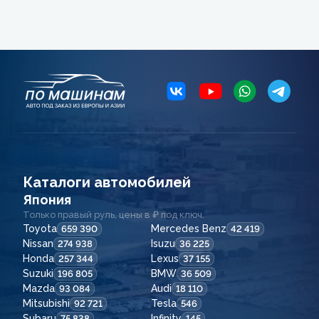
Каталоги автомобилей
Япония
Только правый руль, цены в ₽ под ключ.
Toyota
Mercedes Benz
659 390
42 419
Nissan
Isuzu
274 938
36 225
Honda
Lexus
257 344
37 155
Suzuki
BMW
196 805
36 509
Mazda
Audi
93 084
18 110
Mitsubishi
Tesla
92 721
546
Subaru
Infinity
75 838
145