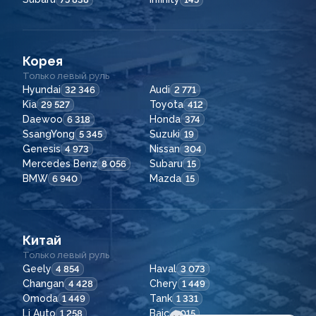
Корея
Только левый руль
Hyundai
Audi
32 346
2 771
Kia
Toyota
29 527
412
Daewoo
Honda
6 318
374
SsangYong
Suzuki
5 345
19
Genesis
Nissan
4 973
304
Mercedes Benz
Subaru
8 056
15
BMW
Mazda
6 940
15
Китай
Только левый руль
Geely
Haval
4 854
3 073
Changan
Chery
4 428
1 449
Omoda
Tank
1 449
1 331
Li Auto
Baic
1 258
1 015