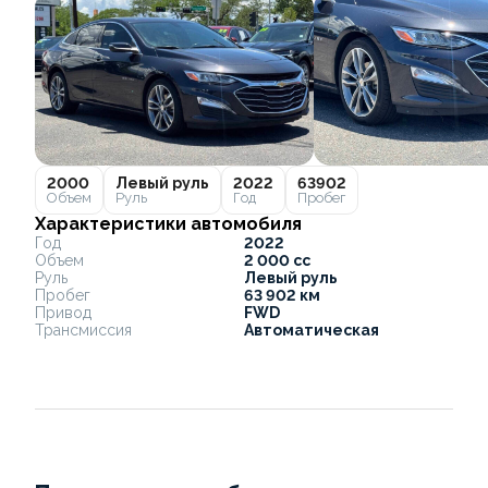
2000
Левый руль
2022
63902
Объем
Руль
Год
Пробег
Характеристики автомобиля
Год
2022
Объем
2 000 cc
Руль
Левый руль
Пробег
63 902 км
Привод
FWD
Трансмиссия
Автоматическая