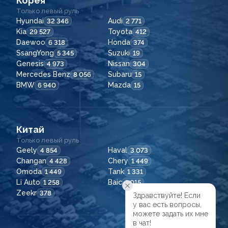
Корея
Только левый руль
Hyundai
Audi
32 346
2 771
Kia
Toyota
29 527
412
Daewoo
Honda
6 318
374
SsangYong
Suzuki
5 345
19
Genesis
Nissan
4 973
304
Mercedes Benz
Subaru
8 056
15
BMW
Mazda
6 940
15
Китай
Только левый руль
Geely
Haval
4 854
3 073
Changan
Chery
4 428
1 449
Omoda
Tank
1 449
1 331
Li Auto
Baic
1 258
1 015
Zeekr
378
Здравствуйте! Если

у вас есть вопросы,

можете задать их мне

в чат!