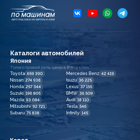
Каталоги автомобилей
Япония
Только правый руль, цены в ₽ под ключ.
Toyota
Mercedes Benz
659 390
42 419
Nissan
Isuzu
274 938
36 225
Honda
Lexus
257 344
37 155
Suzuki
BMW
196 805
36 509
Mazda
Audi
93 084
18 110
Mitsubishi
Tesla
92 721
546
Subaru
Infinity
75 838
145