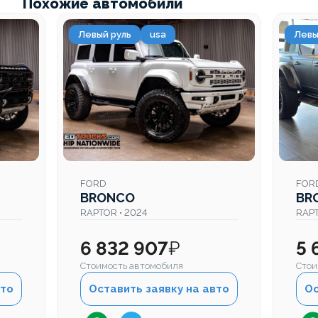
Похожие автомобили
Левый руль
usa
Левы
FORD
FOR
BRONCO
BR
RAPTOR • 2024
RAPT
6 832 907
₽
5 
Стоимость автомобиля
Стои
вто
Оставить заявку на авто
Ос