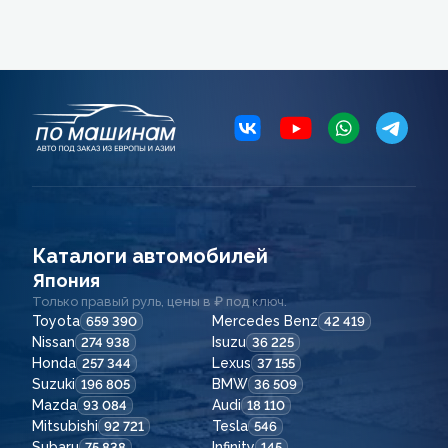
Каталоги автомобилей
Япония
Только правый руль, цены в ₽ под ключ.
Toyota
Mercedes Benz
659 390
42 419
Nissan
Isuzu
274 938
36 225
Honda
Lexus
257 344
37 155
Suzuki
BMW
196 805
36 509
Mazda
Audi
93 084
18 110
Mitsubishi
Tesla
92 721
546
Subaru
Infinity
75 838
145