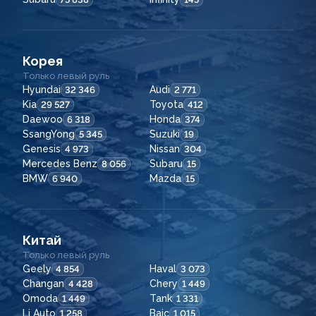
Корея
Только левый руль
Hyundai
Audi
32 346
2 771
Kia
Toyota
29 527
412
Daewoo
Honda
6 318
374
SsangYong
Suzuki
5 345
19
Genesis
Nissan
4 973
304
Mercedes Benz
Subaru
8 056
15
BMW
Mazda
6 940
15
Китай
Только левый руль
Geely
Haval
4 854
3 073
Changan
Chery
4 428
1 449
Omoda
Tank
1 449
1 331
Li Auto
Baic
1 258
1 015