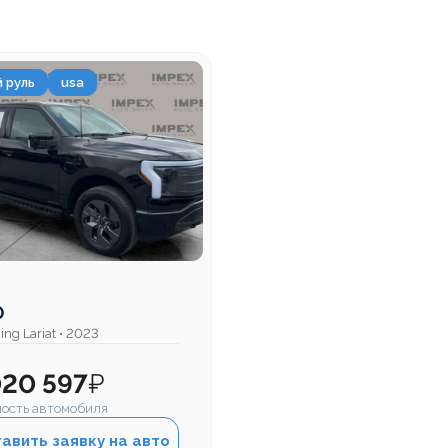
 руль
usa
0
ing Lariat • 2023
020 597
₽
ость автомобиля
авить заявку на авто