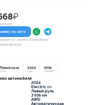
668
₽
омобиля
аявку на авто
вяжется с вами в ближайшее
ения деталей.
Левый руль
2024
3936
Руль
Год
Пробег
ики автомобиля
2024
Electric cc
Левый руль
3 936 км
AWD
Автоматическая