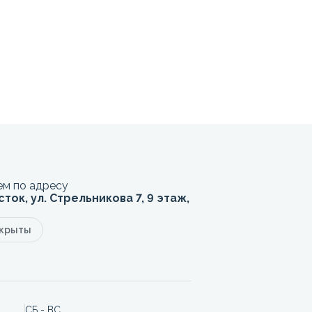
м по адресу
сток, ул. Стрельникова 7, 9 этаж,
акрыты
СБ - ВС