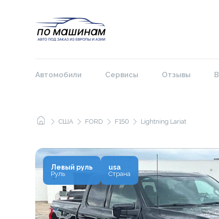
Автомобили
Сервисы
Отзывы
В
США
FORD
F150
Lightning Lariat
Левый руль
usa
Руль
Страна