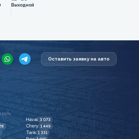
0
Выходной
Оставить заявку на авто
 руль
Haval
3 073
Chery
28
1 449
Tank
9
1 331