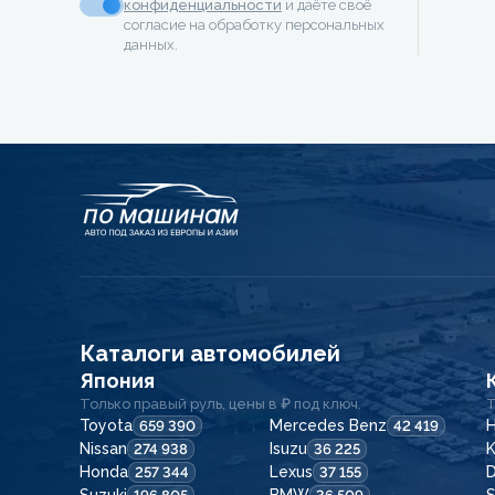
конфиденциальности
и даёте своё
согласие на обработку персональных
данных.
Каталоги автомобилей
Япония
Только правый руль, цены в ₽ под ключ.
Т
Toyota
Mercedes Benz
H
659 390
42 419
Nissan
Isuzu
K
274 938
36 225
Honda
Lexus
257 344
37 155