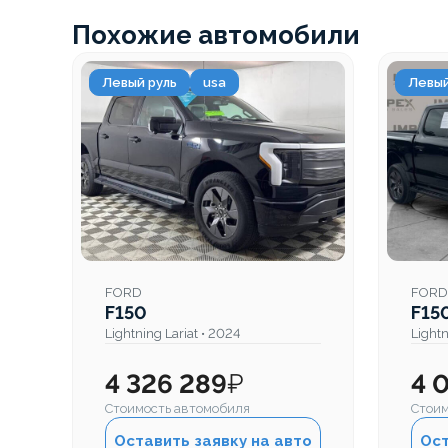
Похожие автомобили
Левый руль
usa
Левый
FORD
FORD
F150
F15
Lightning Lariat • 2024
Lightn
4 326 289
₽
4 
Стоимость автомобиля
Стоим
Оставить заявку на авто
Ост