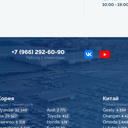
10:00 - 19:0
+7 (966) 292-60-90
Работа с клиентами
Корея
Китай
олько левый руль
Только левый
yundai
Audi
Geely
32 346
2 771
4 854
ia
Toyota
Changan
29 527
412
4 4
Daewoo
Honda
Omoda
6 318
374
1 44