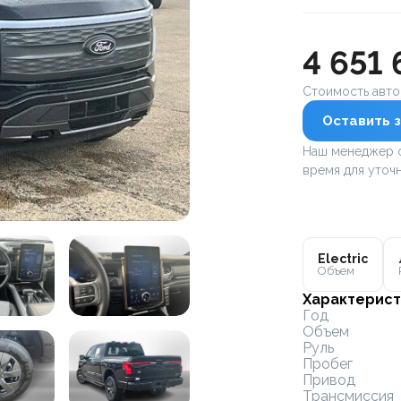
4 651 
Стоимость авт
Оставить з
Наш менеджер с
время для уточн
Electric
Объем
Характерист
Год
Объем
Руль
Пробег
Привод
Трансмиссия