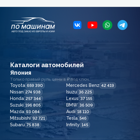
Каталоги автомобилей
Япония
Только правый руль, цены в ₽ под ключ.
Toyota
Mercedes Benz
659 390
42 419
Nissan
Isuzu
274 938
36 225
Honda
Lexus
257 344
37 155
Suzuki
BMW
196 805
36 509
Mazda
Audi
93 084
18 110
Mitsubishi
Tesla
92 721
546
Subaru
Infinity
75 838
145