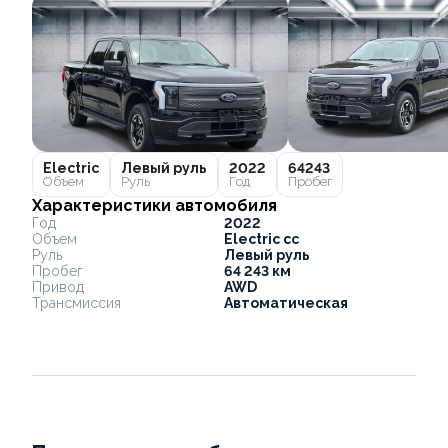
Electric
Левый руль
2022
64243
Объем
Руль
Год
Пробег
Характеристики автомобиля
Год
2022
Объем
Electric cc
Руль
Левый руль
Пробег
64 243 км
Привод
AWD
Трансмиссия
Автоматическая