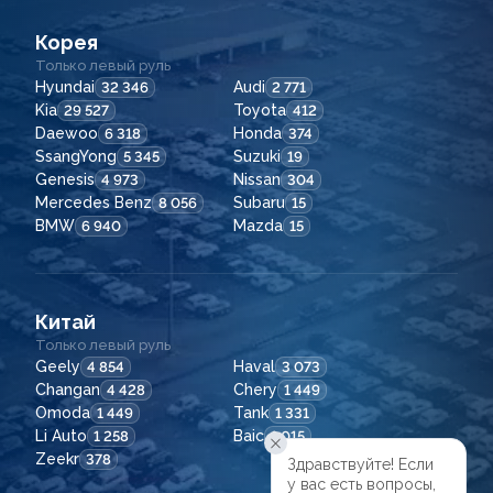
Корея
Только левый руль
Hyundai
Audi
32 346
2 771
Kia
Toyota
29 527
412
Daewoo
Honda
6 318
374
SsangYong
Suzuki
5 345
19
Genesis
Nissan
4 973
304
Mercedes Benz
Subaru
8 056
15
BMW
Mazda
6 940
15
Китай
Только левый руль
Geely
Haval
4 854
3 073
Changan
Chery
4 428
1 449
Omoda
Tank
1 449
1 331
Li Auto
Baic
1 258
1 015
Zeekr
378
Здравствуйте! Если

у вас есть вопросы,
