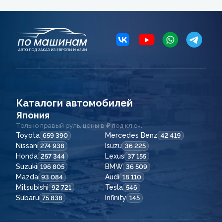
Каталоги автомобилей
Япония
Только правый руль, цены в ₽ под ключ.
Toyota
Mercedes Benz
659 390
42 419
Nissan
Isuzu
274 938
36 225
Honda
Lexus
257 344
37 155
Suzuki
BMW
196 805
36 509
Mazda
Audi
93 084
18 110
Mitsubishi
Tesla
92 721
546
Subaru
Infinity
75 838
145