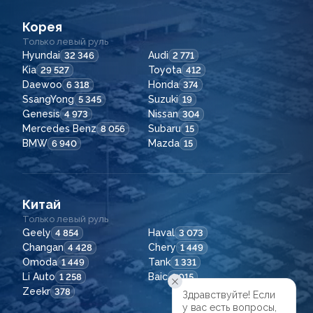
Корея
Только левый руль
Hyundai
Audi
32 346
2 771
Kia
Toyota
29 527
412
Daewoo
Honda
6 318
374
SsangYong
Suzuki
5 345
19
Genesis
Nissan
4 973
304
Mercedes Benz
Subaru
8 056
15
BMW
Mazda
6 940
15
Китай
Только левый руль
Geely
Haval
4 854
3 073
Changan
Chery
4 428
1 449
Omoda
Tank
1 449
1 331
Li Auto
Baic
1 258
1 015
Zeekr
378
Здравствуйте! Если

у вас есть вопросы,
