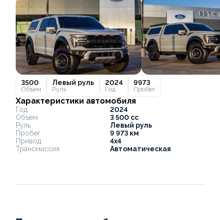
3500
Левый руль
2024
9973
Объем
Руль
Год
Пробег
Характеристики автомобиля
Год
2024
Объем
3 500 cc
Руль
Левый руль
Пробег
9 973 км
Привод
4x4
Трансмиссия
Автоматическая