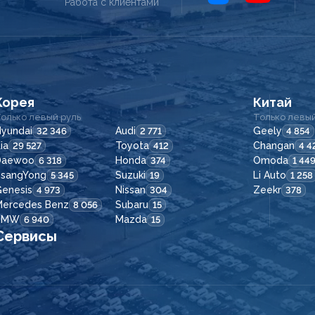
Работа с клиентами
Корея
Китай
олько левый руль
Только левый
yundai
Audi
Geely
32 346
2 771
4 854
ia
Toyota
Changan
29 527
412
4 4
Daewoo
Honda
Omoda
6 318
374
1 44
SsangYong
Suzuki
Li Auto
5 345
19
1 258
enesis
Nissan
Zeekr
4 973
304
378
Mercedes Benz
Subaru
8 056
15
BMW
Mazda
6 940
15
Сервисы