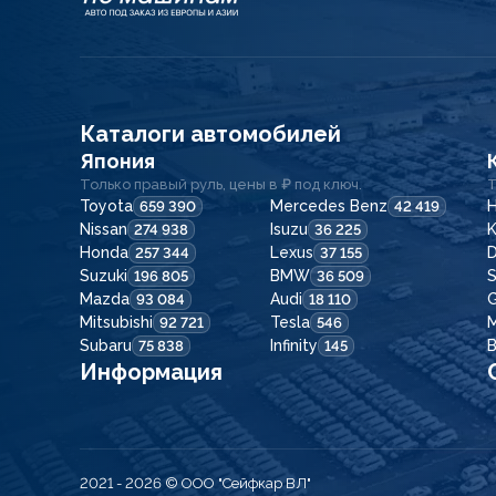
Каталоги автомобилей
Япония
Только правый руль, цены в ₽ под ключ.
Т
Toyota
Mercedes Benz
H
659 390
42 419
Nissan
Isuzu
K
274 938
36 225
Honda
Lexus
257 344
37 155
Suzuki
BMW
196 805
36 509
Mazda
Audi
G
93 084
18 110
Mitsubishi
Tesla
92 721
546
Subaru
Infinity
75 838
145
Информация
2021 - 2026
© ООО "Сейфкар ВЛ"