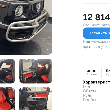
12 81
Стоимость авт
Оставить з
Наш менеджер с
время для уточн
4000
Ле
Объем
Ру
Характерист
Год
Объем
Руль
Пробег