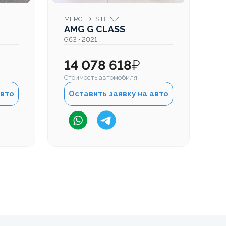
MERCEDES BENZ
M
AMG G CLASS
A
G63 • 2021
G6
14 078 618
₽
2
Стоимость автомобиля
Ст
авто
Оставить заявку на авто