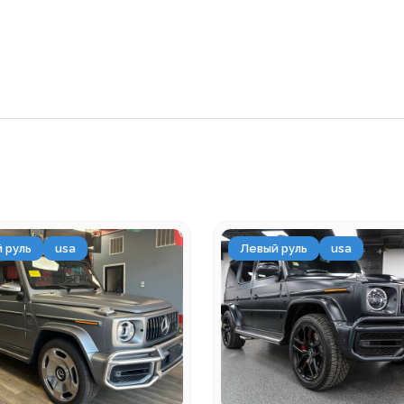
 руль
usa
Левый руль
usa