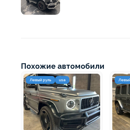
Похожие автомобили
Левый руль
usa
Левый