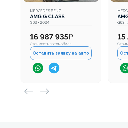
MERCEDES BENZ
MERC
AMG G CLASS
AMG
G63 • 2024
G63 •
16 987 935
₽
15
Стоимость автомобиля
Стоим
Оставить заявку на авто
Ост