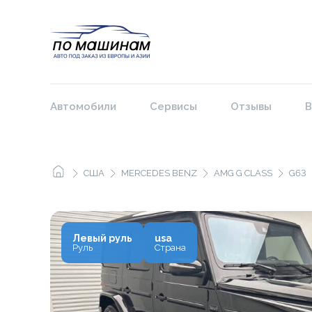
Автомобили
Сервисы
Отзывы
В
США
MERCEDES BENZ
AMG G CLASS
G63
Левый руль
usa
Руль
Страна