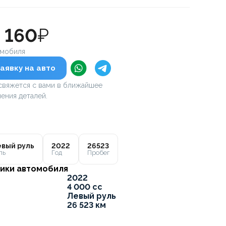
4 160
₽
омобиля
аявку на авто
вяжется с вами в ближайшее
ения деталей.
вый руль
2022
26523
ль
Год
Пробег
ики автомобиля
2022
4 000 cc
Левый руль
26 523 км