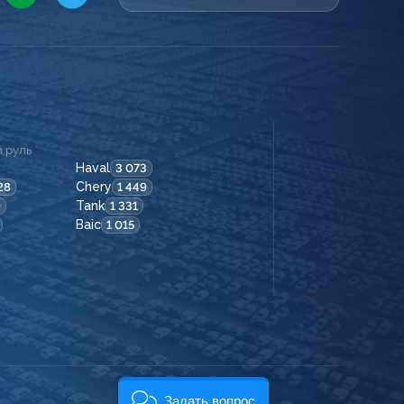
 руль
Haval
3 073
Chery
28
1 449
Tank
9
1 331
Baic
1 015
Задать вопрос