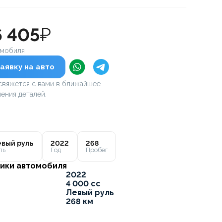
6 405
₽
омобиля
аявку на авто
вяжется с вами в ближайшее
ения деталей.
вый руль
2022
268
ль
Год
Пробег
ики автомобиля
2022
4 000 cc
Левый руль
268 км