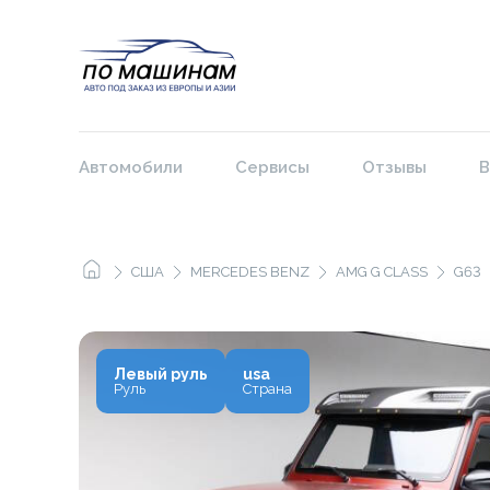
Автомобили
Сервисы
Отзывы
В
США
MERCEDES BENZ
AMG G CLASS
G63
Левый руль
usa
Руль
Страна