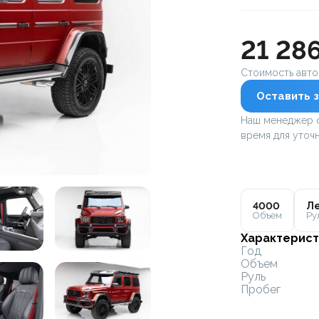
21 28
Стоимость авт
Оставить з
Наш менеджер с
время для уточн
4000
Ле
Объем
Ру
Характерист
Год
Объем
Руль
Пробег