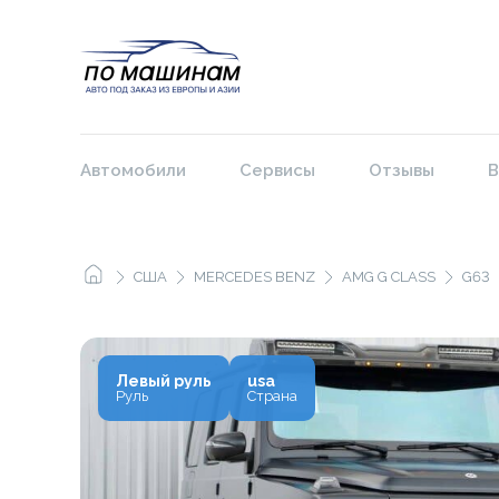
Автомобили
Сервисы
Отзывы
В
США
MERCEDES BENZ
AMG G CLASS
G63
Левый руль
usa
Руль
Страна