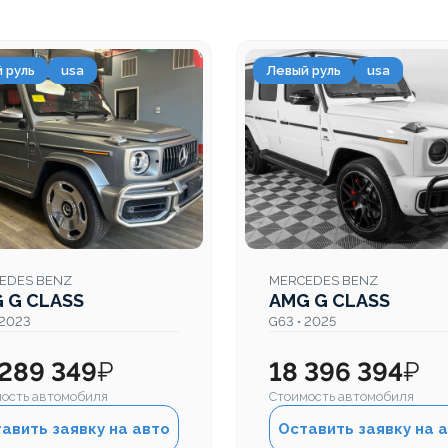
 руль
usa
Левый руль
usa
EDES BENZ
MERCEDES BENZ
 G CLASS
AMG G CLASS
 2023
G63 • 2025
 289 349
₽
18 396 394
₽
ость автомобиля
Стоимость автомобиля
авить заявку на авто
Оставить заявку на 