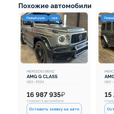
Похожие автомобили
Левый руль
usa
Левый
MERCEDES BENZ
MERC
AMG G CLASS
AMG
G63 • 2024
G63 •
16 987 935
₽
15
Стоимость автомобиля
Стоим
Оставить заявку на авто
Ост