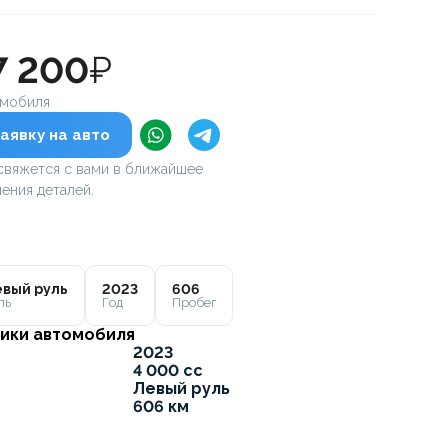
7 200
₽
омобиля
аявку на авто
вяжется с вами в ближайшее
ения деталей.
вый руль
2023
606
ль
Год
Пробег
ики автомобиля
2023
4 000 cc
Левый руль
606 км