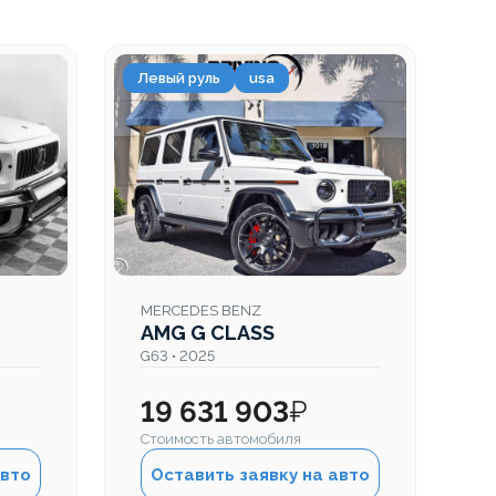
Левый руль
usa
Ле
MERCEDES BENZ
M
AMG G CLASS
A
G63 • 2025
G6
19 631 903
₽
2
Стоимость автомобиля
Ст
авто
Оставить заявку на авто