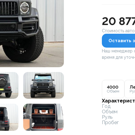
20 87
Стоимость авт
Оставить з
Наш менеджер с
время для уточн
4000
Ле
Объем
Ру
Характерист
Год
Объем
Руль
Пробег