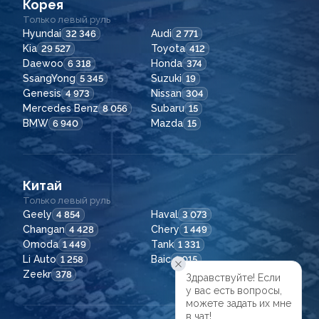
Корея
Только левый руль
Hyundai
Audi
32 346
2 771
Kia
Toyota
29 527
412
Daewoo
Honda
6 318
374
SsangYong
Suzuki
5 345
19
Genesis
Nissan
4 973
304
Mercedes Benz
Subaru
8 056
15
BMW
Mazda
6 940
15
Китай
Только левый руль
Geely
Haval
4 854
3 073
Changan
Chery
4 428
1 449
Omoda
Tank
1 449
1 331
Li Auto
Baic
1 258
1 015
Zeekr
378
Здравствуйте! Если

у вас есть вопросы,

можете задать их мне

в чат!