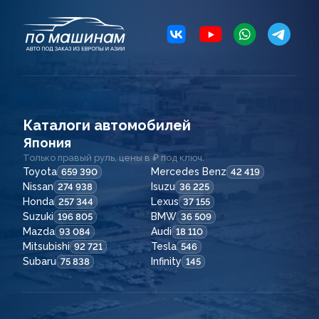
Каталоги автомобилей
Япония
Только правый руль, цены в ₽ под ключ.
Toyota
Mercedes Benz
659 390
42 419
Nissan
Isuzu
274 938
36 225
Honda
Lexus
257 344
37 155
Suzuki
BMW
196 805
36 509
Mazda
Audi
93 084
18 110
Mitsubishi
Tesla
92 721
546
Subaru
Infinity
75 838
145