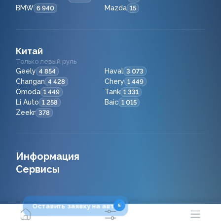
BMW
Mazda
6 940
15
Китай
Только левый руль
Geely
Haval
4 854
3 073
Changan
Chery
4 428
1 449
Omoda
Tank
1 449
1 331
Li Auto
Baic
1 258
1 015
Zeekr
378
Информация
Сервисы
Оставить заявку на авто
5
2021 - 2026
© ООО "Сейфкар ВЛ"