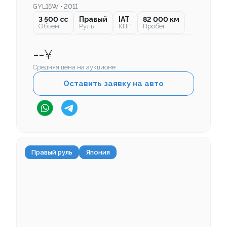
GYL15W • 2011
3 500 cc
Правый
IAT
82 000 км
Объем
Руль
КПП
Пробег
--
¥
Средняя цена на аукционе
Оставить заявку на авто
Правый руль
Япония