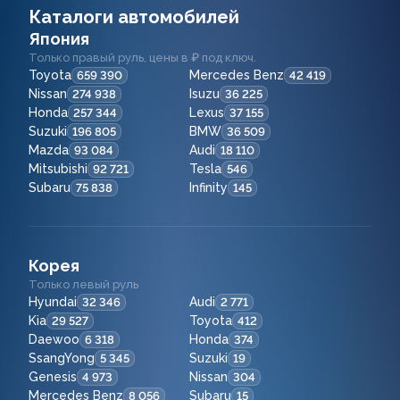
Каталоги автомобилей
Япония
Только правый руль, цены в ₽ под ключ.
Toyota
Mercedes Benz
659 390
42 419
Nissan
Isuzu
274 938
36 225
Honda
Lexus
257 344
37 155
Suzuki
BMW
196 805
36 509
Mazda
Audi
93 084
18 110
Mitsubishi
Tesla
92 721
546
Subaru
Infinity
75 838
145
Корея
Только левый руль
Hyundai
Audi
32 346
2 771
Kia
Toyota
29 527
412
Daewoo
Honda
6 318
374
SsangYong
Suzuki
5 345
19
Genesis
Nissan
4 973
304
Mercedes Benz
Subaru
8 056
15