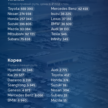
Только правый руль, цены в ₽ под ключ.
Toyota
Mercedes Benz
659 390
42 419
Nissan
Isuzu
274 938
36 225
Honda
Lexus
257 344
37 155
Suzuki
BMW
196 805
36 509
Mazda
Audi
93 084
18 110
Mitsubishi
Tesla
92 721
546
Subaru
Infinity
75 838
145
Корея
Только левый руль
Hyundai
Audi
32 346
2 771
Kia
Toyota
29 527
412
Daewoo
Honda
6 318
374
SsangYong
Suzuki
5 345
19
Genesis
Nissan
4 973
304
Mercedes Benz
Subaru
8 056
15
BMW
Mazda
6 940
15