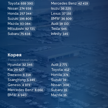
Toyota
Mercedes Benz
659 390
42 419
Nissan
Isuzu
274 938
36 225
Honda
Lexus
257 344
37 155
Suzuki
BMW
196 805
36 509
Mazda
Audi
93 084
18 110
Mitsubishi
Tesla
92 721
546
Subaru
Infinity
75 838
145
Корея
Только левый руль
Hyundai
Audi
32 346
2 771
Kia
Toyota
29 527
412
Daewoo
Honda
6 318
374
SsangYong
Suzuki
5 345
19
Genesis
Nissan
4 973
304
Mercedes Benz
Subaru
8 056
15
BMW
Mazda
6 940
15