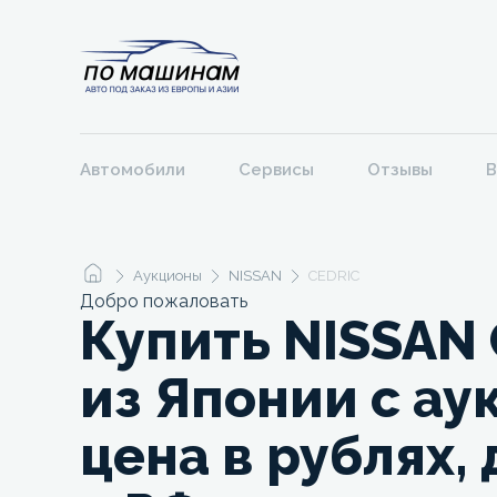
Автомобили
Сервисы
Отзывы
В
Аукционы
NISSAN
CEDRIC
Добро пожаловать
Купить NISSAN
из Японии с ау
цена в рублях,