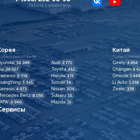
Работа с клиентами
Корея
Китай
олько левый руль
Только левый
yundai
Audi
Geely
32 346
2 771
4 854
ia
Toyota
Changan
29 527
412
4 4
Daewoo
Honda
Omoda
6 318
374
1 44
SsangYong
Suzuki
Li Auto
5 345
19
1 258
enesis
Nissan
Zeekr
4 973
304
378
Mercedes Benz
Subaru
8 056
15
BMW
Mazda
6 940
15
Сервисы