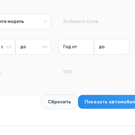
ите модель
Выберите кузов
 от
до
Год от
до
д
КПП
Сбросить
Показать автомобил