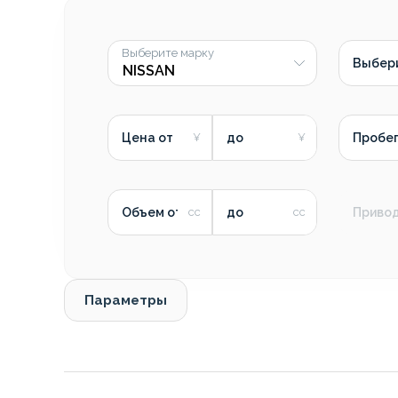
Выберите марку
Выбер
Цена от
до
Пробег
Объем от
до
Приво
Параметры