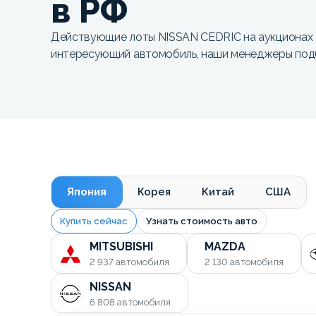
в РФ
Действующие лоты NISSAN CEDRIC на аукционах 
интересующий автомобиль, наши менеджеры под
Япония
Корея
Китай
США
Купить сейчас
Узнать стоимость авто
MITSUBISHI
MAZDA
2 937
автомобиля
2 130
автомобиля
NISSAN
6 808
автомобиля