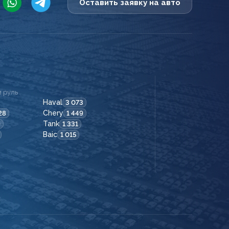
Оставить заявку на авто
 руль
Haval
3 073
Chery
28
1 449
Tank
9
1 331
Baic
1 015