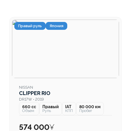
Правый руль
Япония
NISSAN
CLIPPER RIO
DR17W • 2019
660 cc
Правый
IAT
80 000 км
Объем
Руль
КПП
Пробег
574 000
¥