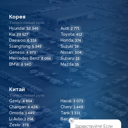
Корея
Только левый руль
Hyundai
Audi
32 346
2 771
Kia
Toyota
29 527
412
Daewoo
Honda
6 318
374
SsangYong
Suzuki
5 345
19
Genesis
Nissan
4 973
304
Mercedes Benz
Subaru
8 056
15
BMW
Mazda
6 940
15
Китай
Только левый руль
Geely
Haval
4 854
3 073
Changan
Chery
4 428
1 449
Omoda
Tank
1 449
1 331
Li Auto
Baic
1 258
1 015
Zeekr
378
Здравствуйте! Если
