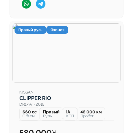
Правый руль
Япония
NISSAN
CLIPPER RIO
DR17W • 2015
660 cc
Правый
IA
46 000 км
Объем
Руль
КПП
Пробег
580 000
¥