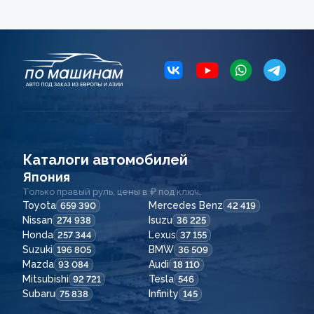
Каталоги автомобилей
Япония
Только правый руль, цены в ₽ под ключ.
Toyota
Mercedes Benz
659 390
42 419
Nissan
Isuzu
274 938
36 225
Honda
Lexus
257 344
37 155
Suzuki
BMW
196 805
36 509
Mazda
Audi
93 084
18 110
Mitsubishi
Tesla
92 721
546
Subaru
Infinity
75 838
145