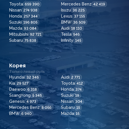
Toyota
Mercedes Benz
659 390
42 419
Nissan
Isuzu
274 938
36 225
Honda
Lexus
257 344
37 155
Suzuki
BMW
196 805
36 509
Mazda
Audi
93 084
18 110
Mitsubishi
Tesla
92 721
546
Subaru
Infinity
75 838
145
Корея
Только левый руль
Hyundai
Audi
32 346
2 771
Kia
Toyota
29 527
412
Daewoo
Honda
6 318
374
SsangYong
Suzuki
5 345
19
Genesis
Nissan
4 973
304
Mercedes Benz
Subaru
8 056
15
BMW
Mazda
6 940
15