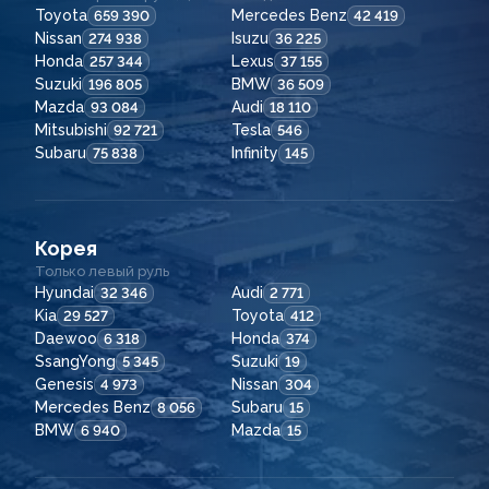
Toyota
Mercedes Benz
659 390
42 419
Nissan
Isuzu
274 938
36 225
Honda
Lexus
257 344
37 155
Suzuki
BMW
196 805
36 509
Mazda
Audi
93 084
18 110
Mitsubishi
Tesla
92 721
546
Subaru
Infinity
75 838
145
Корея
Только левый руль
Hyundai
Audi
32 346
2 771
Kia
Toyota
29 527
412
Daewoo
Honda
6 318
374
SsangYong
Suzuki
5 345
19
Genesis
Nissan
4 973
304
Mercedes Benz
Subaru
8 056
15
BMW
Mazda
6 940
15