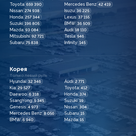
Toyota
Mercedes Benz
659 390
42 419
Nissan
Isuzu
274 938
36 225
Honda
Lexus
257 344
37 155
Suzuki
BMW
196 805
36 509
Mazda
Audi
93 084
18 110
Mitsubishi
Tesla
92 721
546
Subaru
Infinity
75 838
145
Корея
Только левый руль
Hyundai
Audi
32 346
2 771
Kia
Toyota
29 527
412
Daewoo
Honda
6 318
374
SsangYong
Suzuki
5 345
19
Genesis
Nissan
4 973
304
Mercedes Benz
Subaru
8 056
15
BMW
Mazda
6 940
15