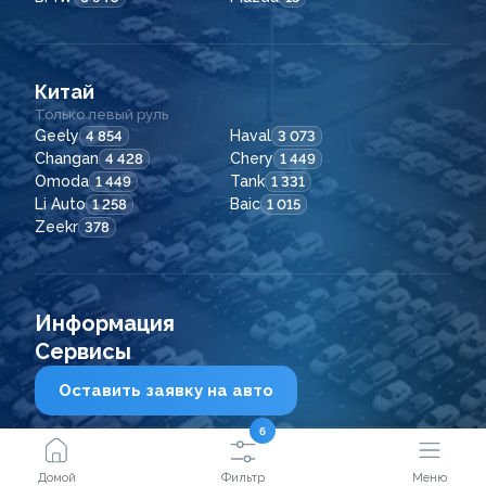
Китай
Только левый руль
Geely
Haval
4 854
3 073
Changan
Chery
4 428
1 449
Omoda
Tank
1 449
1 331
Li Auto
Baic
1 258
1 015
Zeekr
378
Информация
Сервисы
Оставить заявку на авто
6
2021 - 2026
© ООО "Сейфкар ВЛ"
Домой
Фильтр
Меню