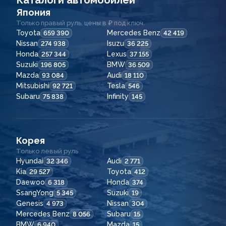
Каталоги автомобилей
Япония
Только правый руль, цены в ₽ под ключ.
Toyota
Mercedes Benz
659 390
42 419
Nissan
Isuzu
274 938
36 225
Honda
Lexus
257 344
37 155
Suzuki
BMW
196 805
36 509
Mazda
Audi
93 084
18 110
Mitsubishi
Tesla
92 721
546
Subaru
Infinity
75 838
145
Корея
Только левый руль
Hyundai
Audi
32 346
2 771
Kia
Toyota
29 527
412
Daewoo
Honda
6 318
374
SsangYong
Suzuki
5 345
19
Genesis
Nissan
4 973
304
Mercedes Benz
Subaru
8 056
15
BMW
Mazda
6 940
15