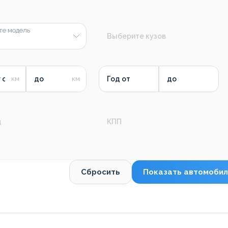
те модель
Выберите кузов
 от
до
Год от
до
д
КПП
Сбросить
Показать автомобил