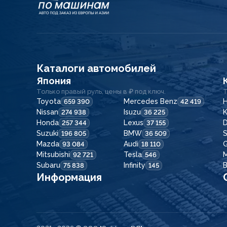
Каталоги автомобилей
Япония
Только правый руль, цены в ₽ под ключ.
Т
Toyota
Mercedes Benz
H
659 390
42 419
Nissan
Isuzu
K
274 938
36 225
Honda
Lexus
257 344
37 155
Suzuki
BMW
196 805
36 509
Mazda
Audi
G
93 084
18 110
Mitsubishi
Tesla
92 721
546
Subaru
Infinity
75 838
145
Информация