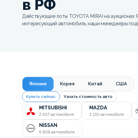
в РФ
Действующие лоты TOYOTA MIRAI на аукционах Я
интересующий автомобиль, наши менеджеры под
Япония
Корея
Китай
США
Купить сейчас
Узнать стоимость авто
MITSUBISHI
MAZDA
2 937
автомобиля
2 130
автомобиля
NISSAN
6 808
автомобиля