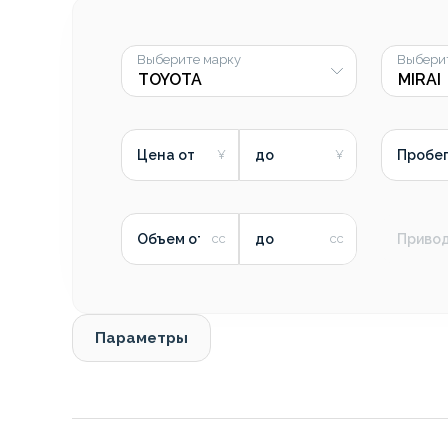
Выберите марку
Выбери
Цена от
до
Пробег
Объем от
до
Приво
Параметры