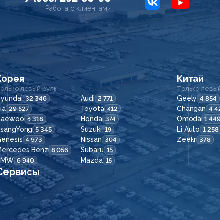
Работа с клиентами
Корея
Китай
олько левый руль
Только левый
yundai
Audi
Geely
32 346
2 771
4 854
ia
Toyota
Changan
29 527
412
4 4
Daewoo
Honda
Omoda
6 318
374
1 44
SsangYong
Suzuki
Li Auto
5 345
19
1 258
enesis
Nissan
Zeekr
4 973
304
378
Mercedes Benz
Subaru
8 056
15
BMW
Mazda
6 940
15
Сервисы