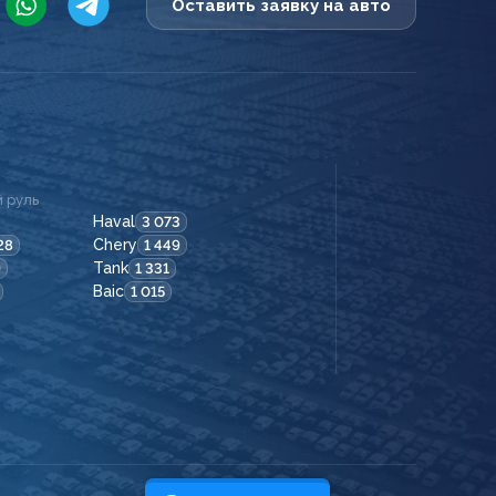
Оставить заявку на авто
 руль
Haval
3 073
Chery
28
1 449
Tank
9
1 331
Baic
1 015