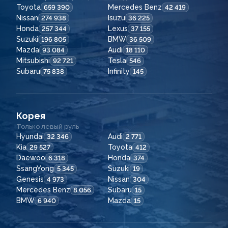
Toyota
Mercedes Benz
659 390
42 419
Nissan
Isuzu
274 938
36 225
Honda
Lexus
257 344
37 155
Suzuki
BMW
196 805
36 509
Mazda
Audi
93 084
18 110
Mitsubishi
Tesla
92 721
546
Subaru
Infinity
75 838
145
Корея
Только левый руль
Hyundai
Audi
32 346
2 771
Kia
Toyota
29 527
412
Daewoo
Honda
6 318
374
SsangYong
Suzuki
5 345
19
Genesis
Nissan
4 973
304
Mercedes Benz
Subaru
8 056
15
BMW
Mazda
6 940
15