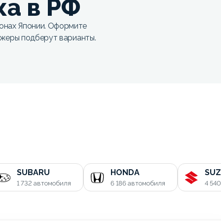
ка в РФ
нах Японии. Оформите
джеры подберут варианты.
SUBARU
HONDA
SUZ
1 732
автомобиля
6 186
автомобиля
4 54