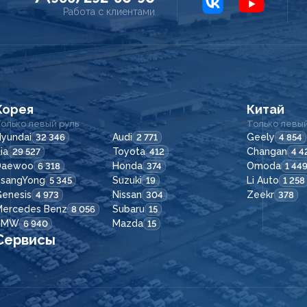
Работа с клиентами
Корея
Китай
олько левый руль
Только левый
yundai
Audi
Geely
32 346
2 771
4 854
ia
Toyota
Changan
29 527
412
4 4
Daewoo
Honda
Omoda
6 318
374
1 44
SsangYong
Suzuki
Li Auto
5 345
19
1 258
enesis
Nissan
Zeekr
4 973
304
378
Mercedes Benz
Subaru
8 056
15
BMW
Mazda
6 940
15
Сервисы