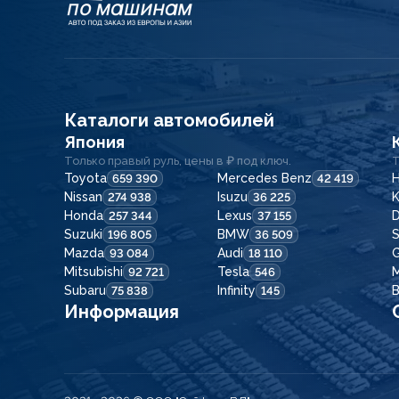
Каталоги автомобилей
Япония
Только правый руль, цены в ₽ под ключ.
Т
Toyota
Mercedes Benz
H
659 390
42 419
Nissan
Isuzu
K
274 938
36 225
Honda
Lexus
257 344
37 155
Suzuki
BMW
196 805
36 509
Mazda
Audi
G
93 084
18 110
Mitsubishi
Tesla
92 721
546
Subaru
Infinity
75 838
145
Информация