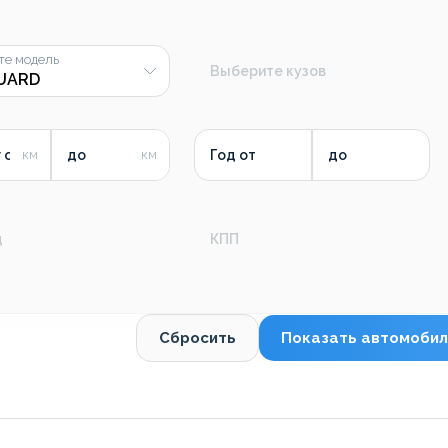
те модель
Выберите кузов
 от
до
Год от
до
д
КПП
Сбросить
Показать автомобил