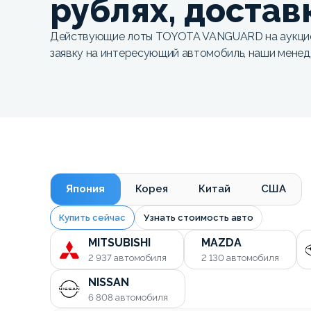
рублях, достав
Действующие лоты TOYOTA VANGUARD на аукцио
заявку на интересующий автомобиль, наши мене
Япония
Корея
Китай
США
Купить сейчас
Узнать стоимость авто
MITSUBISHI
MAZDA
2 937
автомобиля
2 130
автомобиля
NISSAN
6 808
автомобиля