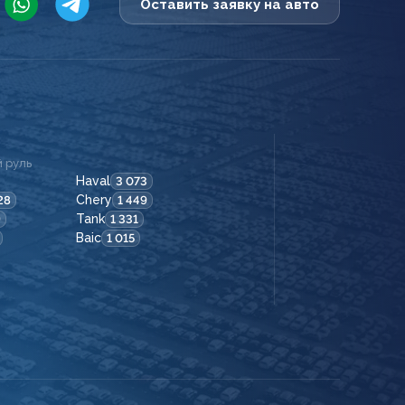
Оставить заявку на авто
 руль
Haval
3 073
Chery
28
1 449
Tank
9
1 331
Baic
1 015