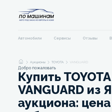
Автомобили
Сервисы
Отзывы
В
Аукционы
TOYOTA
VANGUARD
Добро пожаловать
Купить TOYOTA
VANGUARD из Я
аукциона: цена