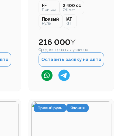
FF
2 400 cc
Привод
Объем
Правый
IAT
Руль
КПП
133 000 км
Пробег
216 000
¥
Средняя цена на аукционе
авто
Оставить заявку на авто
Правый руль
Япония