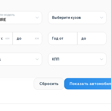
те модель
Выберите кузов
 от
до
Год от
до
д
КПП
Сбросить
Показать автомобил