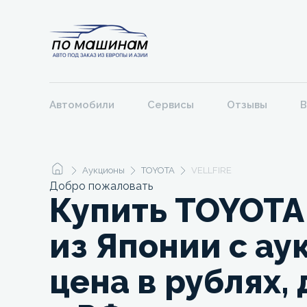
Автомобили
Сервисы
Отзывы
В
Аукционы
TOYOTA
VELLFIRE
Добро пожаловать
Купить TOYOTA
из Японии с ау
цена в рублях,