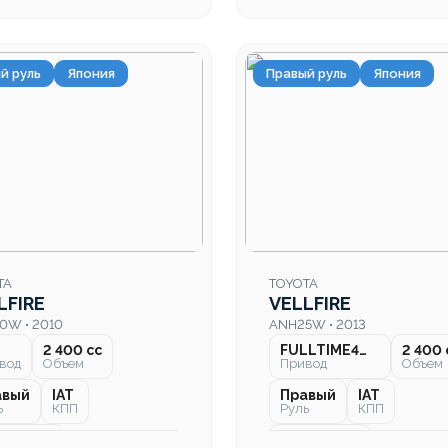
й руль
Япония
Правый руль
Япония
TA
TOYOTA
LFIRE
VELLFIRE
0W • 2010
ANH25W • 2013
2 400 cc
FULLTIME4WD
2 400 
вод
Объем
Привод
Объем
авый
IAT
Правый
IAT
ь
КПП
Руль
КПП
 000 км
166 000 км