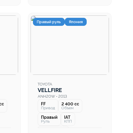
Правый руль
Япония
TOYOTA
VELLFIRE
ANH20W • 2013
cc
FF
2 400 cc
Привод
Объем
Правый
IAT
Руль
КПП
206 000 км