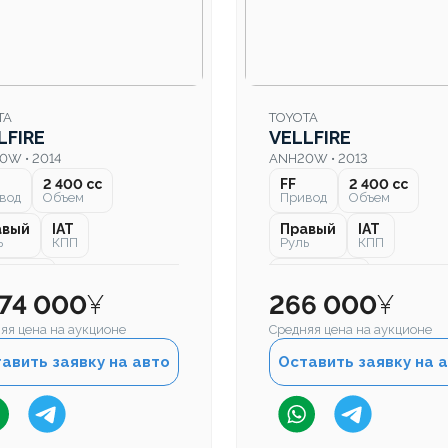
TA
TOYOTA
LFIRE
VELLFIRE
0W • 2014
ANH20W • 2013
2 400 cc
FF
2 400 cc
вод
Объем
Привод
Объем
авый
IAT
Правый
IAT
ь
КПП
Руль
КПП
000 км
167 000 км
бег
Пробег
274 000
¥
266 000
¥
яя цена на аукционе
Средняя цена на аукционе
авить заявку на авто
Оставить заявку на 