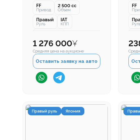
FF
2 500 cc
FF
Привод
Объем
При
Правый
IAT
Пр
Руль
КПП
Рул
104 000 км
104
Пробег
Про
1 276 000
¥
23
Средняя цена на аукционе
Средн
Оставить заявку на авто
Ост
Правый руль
Япония
Правы