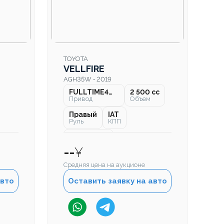
TOYOTA
VELLFIRE
AGH35W • 2019
FULLTIME4WD
2 500 cc
Привод
Объем
Правый
IAT
Руль
КПП
158 000 км
Пробег
--
¥
Средняя цена на аукционе
авто
Оставить заявку на авто