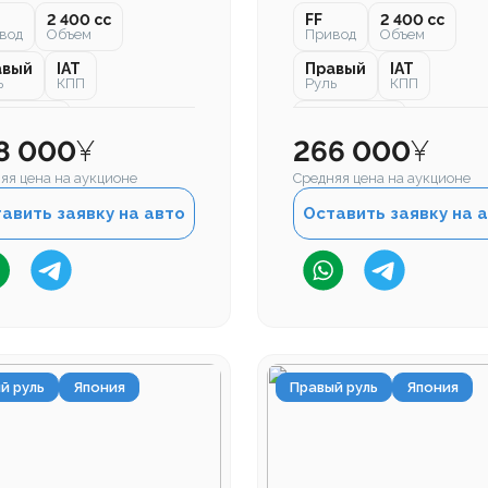
2 400 cc
FF
2 400 cc
вод
Объем
Привод
Объем
авый
IAT
Правый
IAT
ь
КПП
Руль
КПП
 000 км
208 000 км
бег
Пробег
8 000
¥
266 000
¥
яя цена на аукционе
Средняя цена на аукционе
авить заявку на авто
Оставить заявку на 
й руль
Япония
Правый руль
Япония