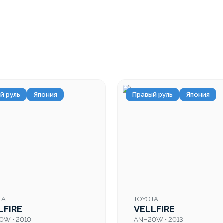
й руль
Япония
Правый руль
Япония
TA
TOYOTA
LFIRE
VELLFIRE
0W • 2010
ANH20W • 2013