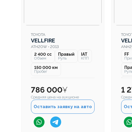
TOYOTA
TOYO
VELLFIRE
VEL
ATH20W • 2013
ANH2
2 400 cc
Правый
IAT
FF
Объем
Руль
КПП
При
150 000 км
Пр
Пробег
Рул
48 
Про
786 000
¥
1 
Средняя цена на аукционе
Средн
Оставить заявку на авто
Ост