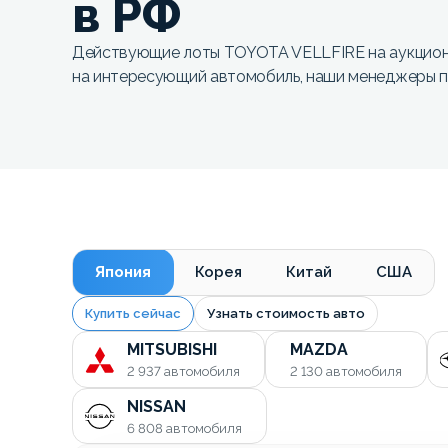
в РФ
Действующие лоты TOYOTA VELLFIRE на аукцион
на интересующий автомобиль, наши менеджеры п
Япония
Корея
Китай
США
Купить сейчас
Узнать стоимость авто
MITSUBISHI
MAZDA
2 937
автомобиля
2 130
автомобиля
NISSAN
6 808
автомобиля