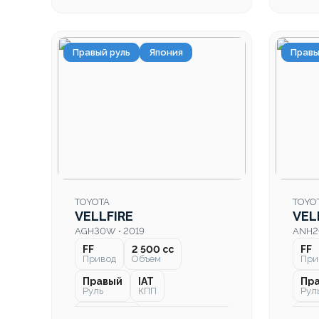
Правый руль
Япония
Правы
TOYOTA
TOYO
VELLFIRE
VEL
AGH30W • 2019
ANH2
FF
2 500 cc
FF
Привод
Объем
При
Правый
IAT
Пр
Руль
КПП
Рул
71 000 км
110